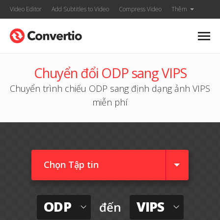
Video Editor
Add Subtitles to Video
Compress Video
Thêm
Chuyển đổi ODP sang VIPS
Chuyển trình chiếu ODP sang định dạng ảnh VIPS
miễn phí
Chọn Tập tin
ODP
VIPS
đến