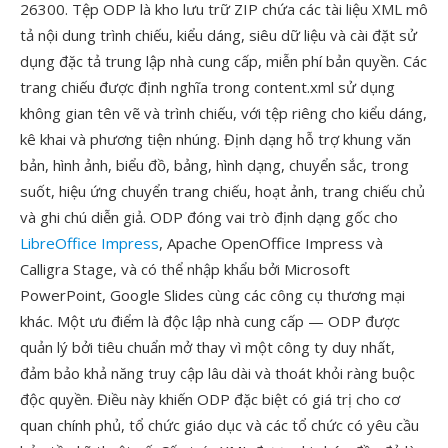
26300. Tệp ODP là kho lưu trữ ZIP chứa các tài liệu XML mô
tả nội dung trình chiếu, kiểu dáng, siêu dữ liệu và cài đặt sử
dụng đặc tả trung lập nhà cung cấp, miễn phí bản quyền. Các
trang chiếu được định nghĩa trong content.xml sử dụng
không gian tên vẽ và trình chiếu, với tệp riêng cho kiểu dáng,
kê khai và phương tiện nhúng. Định dạng hỗ trợ khung văn
bản, hình ảnh, biểu đồ, bảng, hình dạng, chuyển sắc, trong
suốt, hiệu ứng chuyển trang chiếu, hoạt ảnh, trang chiếu chủ
và ghi chú diễn giả. ODP đóng vai trò định dạng gốc cho
LibreOffice Impress
, Apache OpenOffice Impress và
Calligra Stage, và có thể nhập khẩu bởi Microsoft
PowerPoint, Google Slides cùng các công cụ thương mại
khác. Một ưu điểm là độc lập nhà cung cấp — ODP được
quản lý bởi tiêu chuẩn mở thay vì một công ty duy nhất,
đảm bảo khả năng truy cập lâu dài và thoát khỏi ràng buộc
độc quyền. Điều này khiến ODP đặc biệt có giá trị cho cơ
quan chính phủ, tổ chức giáo dục và các tổ chức có yêu cầu