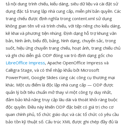
tả nội dung trình chiếu, kiểu dáng, siêu dữ liệu và cài đặt sử
dụng đặc tả trung lập nhà cung cấp, miễn phí bản quyền. Các
trang chiếu được định nghĩa trong content.xml sử dụng
không gian tên vẽ và trình chiếu, với tệp riêng cho kiểu dáng,
kê khai và phương tiện nhúng. Định dạng hỗ trợ khung văn
bản, hình ảnh, biểu đồ, bảng, hình dạng, chuyển sắc, trong
suốt, hiệu ứng chuyển trang chiếu, hoạt ảnh, trang chiếu chủ
và ghi chú diễn giả. ODP đóng vai trò định dạng gốc cho
LibreOffice Impress
, Apache OpenOffice Impress và
Calligra Stage, và có thể nhập khẩu bởi Microsoft
PowerPoint, Google Slides cùng các công cụ thương mại
khác. Một ưu điểm là độc lập nhà cung cấp — ODP được
quản lý bởi tiêu chuẩn mở thay vì một công ty duy nhất,
đảm bảo khả năng truy cập lâu dài và thoát khỏi ràng buộc
độc quyền. Điều này khiến ODP đặc biệt có giá trị cho cơ
quan chính phủ, tổ chức giáo dục và các tổ chức có yêu cầu
bảo tồn kỹ thuật số. Cấu trúc XML được ghi chép đầy đủ là