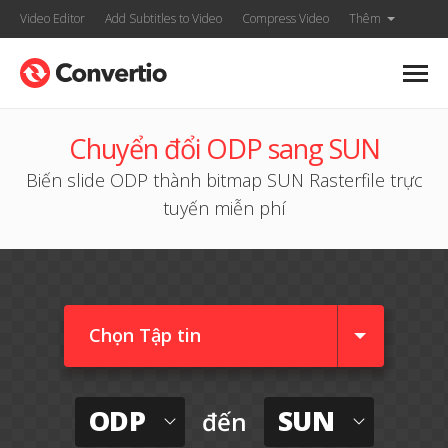
Video Editor
Add Subtitles to Video
Compress Video
Thêm
Chuyển đổi ODP sang SUN
Biến slide ODP thành bitmap SUN Rasterfile trực
tuyến miễn phí
Chọn Tập tin
ODP
SUN
đến