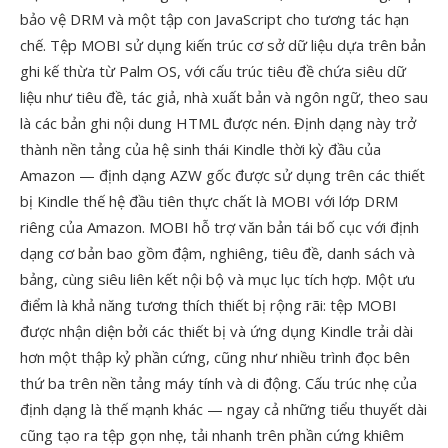
bảo vệ DRM và một tập con JavaScript cho tương tác hạn
chế. Tệp MOBI sử dụng kiến trúc cơ sở dữ liệu dựa trên bản
ghi kế thừa từ Palm OS, với cấu trúc tiêu đề chứa siêu dữ
liệu như tiêu đề, tác giả, nhà xuất bản và ngôn ngữ, theo sau
là các bản ghi nội dung HTML được nén. Định dạng này trở
thành nền tảng của hệ sinh thái Kindle thời kỳ đầu của
Amazon — định dạng AZW gốc được sử dụng trên các thiết
bị Kindle thế hệ đầu tiên thực chất là MOBI với lớp DRM
riêng của Amazon. MOBI hỗ trợ văn bản tái bố cục với định
dạng cơ bản bao gồm đậm, nghiêng, tiêu đề, danh sách và
bảng, cùng siêu liên kết nội bộ và mục lục tích hợp. Một ưu
điểm là khả năng tương thích thiết bị rộng rãi: tệp MOBI
được nhận diện bởi các thiết bị và ứng dụng Kindle trải dài
hơn một thập kỷ phần cứng, cũng như nhiều trình đọc bên
thứ ba trên nền tảng máy tính và di động. Cấu trúc nhẹ của
định dạng là thế mạnh khác — ngay cả những tiểu thuyết dài
cũng tạo ra tệp gọn nhẹ, tải nhanh trên phần cứng khiêm