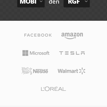
MOBI
RGF
đến