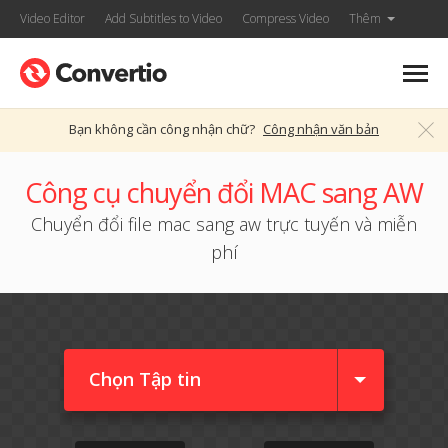
Video Editor
Add Subtitles to Video
Compress Video
Thêm
Bạn không cần công nhận chữ?
Công nhận văn bản
Công cụ chuyển đổi MAC sang AW
Chuyển đổi file mac sang aw trực tuyến và miễn
phí
Chọn Tập tin