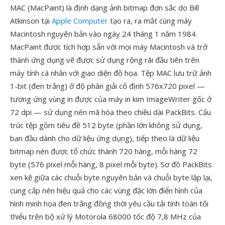
MAC (MacPaint) là định dạng ảnh bitmap đơn sắc do Bill
Atkinson tại
Apple Computer
tạo ra, ra mắt cùng máy
Macintosh nguyên bản vào ngày 24 tháng 1 năm 1984.
MacPaint được tích hợp sẵn với mọi máy Macintosh và trở
thành ứng dụng vẽ được sử dụng rộng rãi đầu tiên trên
máy tính cá nhân với giao diện đồ họa. Tệp MAC lưu trữ ảnh
1-bit (đen trắng) ở độ phân giải cố định 576x720 pixel —
tương ứng vùng in được của máy in kim ImageWriter gốc ở
72 dpi — sử dụng nén mã hóa theo chiều dài PackBits. Cấu
trúc tệp gồm tiêu đề 512 byte (phần lớn không sử dụng,
ban đầu dành cho dữ liệu ứng dụng), tiếp theo là dữ liệu
bitmap nén được tổ chức thành 720 hàng, mỗi hàng 72
byte (576 pixel mỗi hàng, 8 pixel mỗi byte). Sơ đồ PackBits
xen kẽ giữa các chuỗi byte nguyên bản và chuỗi byte lặp lại,
cung cấp nén hiệu quả cho các vùng đặc lớn điển hình của
hình minh họa đen trắng đồng thời yêu cầu tải tính toán tối
thiểu trên bộ xử lý Motorola 68000 tốc độ 7,8 MHz của