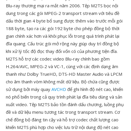
Blu-ray thương mại ra mắt năm 2006. Tệp M2TS bọc nội
dung trong các gói MPEG-2 transport stream với tiêu đề
dấu thời gian 4 byte bổ sung được thêm vào trước mỗi gói
188 byte, tạo ra các gói 192 byte cho phép đồng bộ thời
gian chính xác hơn và khôi phục lỗi trong quá trình phát lại
đĩa quang. Cấu trúc gói mở rộng này giúp duy trì đồng bộ
khi xử lý tốc độ đọc thay đổi vốn có của phương tiện đĩa.
M2TS hỗ trợ các codec video Blu-ray chính bao gồm
H.264/AVC, MPEG-2 và VC-1, cùng với các định dạng âm
thanh như Dolby TrueHD, DTS-HD Master Audio và LPCM
cho âm thanh vòm không mất dữ liệu. Bộ chứa cũng được
sử dụng bởi máy quay
AVCHD
để ghi hình độ nét cao, khiến
nó phổ biến trong cả quy trình phát lại đĩa tiêu dùng và sản
xuất video. Tệp M2TS bảo tồn đánh dấu chương, luồng phụ
đề và dữ liệu menu tương tác trong transport stream. Cơ
chế đồng bộ đáng tin cậy và hỗ trợ codec chất lượng cao
khiến M2TS phù hợp cho việc lưu trữ nội dung độ nét cao