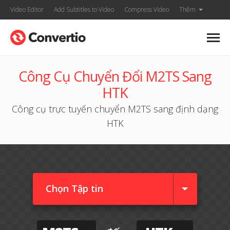
Video Editor
Add Subtitles to Video
Compress Video
Thêm
Công Cụ Chuyển Đổi M2TS Sang
HTK
Công cụ trực tuyến chuyển M2TS sang định dạng
HTK
Chọn Tập tin