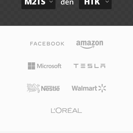
M2TS
HTK
đến