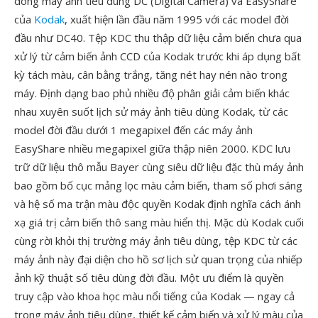
dòng máy ảnh tiêu dùng DC (Digital Camera) và EasyShare
của
Kodak
, xuất hiện lần đầu năm 1995 với các model đời
đầu như DC40. Tệp KDC thu thập dữ liệu cảm biến chưa qua
xử lý từ cảm biến ảnh CCD của Kodak trước khi áp dụng bất
kỳ tách màu, cân bằng trắng, tăng nét hay nén nào trong
máy. Định dạng bao phủ nhiều độ phân giải cảm biến khác
nhau xuyên suốt lịch sử máy ảnh tiêu dùng Kodak, từ các
model đời đầu dưới 1 megapixel đến các máy ảnh
EasyShare nhiều megapixel giữa thập niên 2000. KDC lưu
trữ dữ liệu thô mẫu Bayer cùng siêu dữ liệu đặc thù máy ảnh
bao gồm bố cục mảng lọc màu cảm biến, tham số phơi sáng
và hệ số ma trận màu độc quyền Kodak định nghĩa cách ánh
xạ giá trị cảm biến thô sang màu hiển thị. Mặc dù Kodak cuối
cùng rời khỏi thị trường máy ảnh tiêu dùng, tệp KDC từ các
máy ảnh này đại diện cho hồ sơ lịch sử quan trọng của nhiếp
ảnh kỹ thuật số tiêu dùng đời đầu. Một ưu điểm là quyền
truy cập vào khoa học màu nổi tiếng của Kodak — ngay cả
trong máy ảnh tiêu dùng, thiết kế cảm biến và xử lý màu của