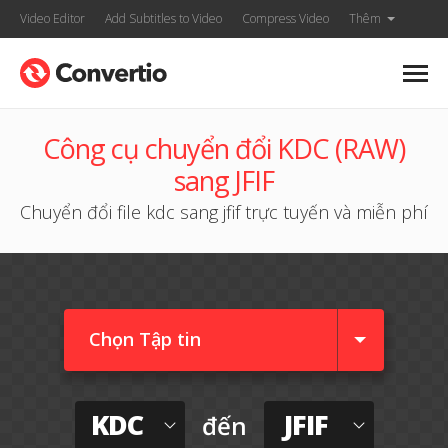
Video Editor
Add Subtitles to Video
Compress Video
Thêm
Công cụ chuyển đổi KDC (RAW)
sang JFIF
Chuyển đổi file kdc sang jfif trực tuyến và miễn phí
Chọn Tập tin
KDC
JFIF
đến