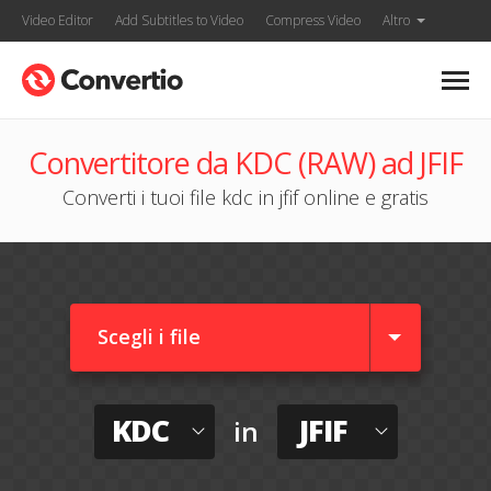
Video Editor
Add Subtitles to Video
Compress Video
Altro
Convertitore da KDC (RAW) ad JFIF
Converti i tuoi file kdc in jfif online e gratis
Scegli i file
KDC
JFIF
in