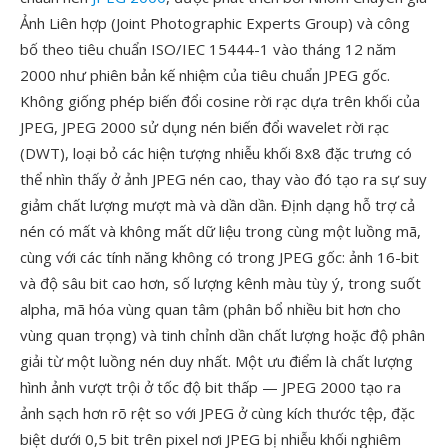
Ảnh Liên hợp (Joint Photographic Experts Group) và công
bố theo tiêu chuẩn ISO/IEC 15444-1 vào tháng 12 năm
2000 như phiên bản kế nhiệm của tiêu chuẩn JPEG gốc.
Không giống phép biến đổi cosine rời rạc dựa trên khối của
JPEG, JPEG 2000 sử dụng nén biến đổi wavelet rời rạc
(DWT), loại bỏ các hiện tượng nhiễu khối 8x8 đặc trưng có
thể nhìn thấy ở ảnh JPEG nén cao, thay vào đó tạo ra sự suy
giảm chất lượng mượt mà và dần dần. Định dạng hỗ trợ cả
nén có mất và không mất dữ liệu trong cùng một luồng mã,
cùng với các tính năng không có trong JPEG gốc: ảnh 16-bit
và độ sâu bit cao hơn, số lượng kênh màu tùy ý, trong suốt
alpha, mã hóa vùng quan tâm (phân bổ nhiều bit hơn cho
vùng quan trọng) và tinh chỉnh dần chất lượng hoặc độ phân
giải từ một luồng nén duy nhất. Một ưu điểm là chất lượng
hình ảnh vượt trội ở tốc độ bit thấp — JPEG 2000 tạo ra
ảnh sạch hơn rõ rệt so với JPEG ở cùng kích thước tệp, đặc
biệt dưới 0,5 bit trên pixel nơi JPEG bị nhiễu khối nghiêm