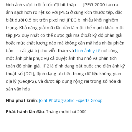
hình ảnh vượt trội ở tốc độ bit thấp — JPEG 2000 tạo ra
ảnh sạch hơn rõ rệt so với JPEG ở cùng kích thước tệp, đặc
biệt dưới 0,5 bit trên pixel nơi JPEG bị nhiễu khối nghiêm
trọng. Khả năng giải mã dần dần là một thế mạnh khác: một
tệp JP2 duy nhất có thể được giải mã ở bất kỳ độ phân giải
hoặc mức chất lượng nào mà không cần mã hóa nhiều phiên
bản — rất giá trị cho viễn thám và
hình ảnh y tế
nơi cùng
một ảnh phải phục vụ cả duyệt ảnh thu nhỏ và phân tích
toàn độ phân giải. JP2 là định dạng bắt buộc cho điện ảnh kỹ
thuật số (DCI), định dạng ưu tiên trong dữ liệu không gian
địa lý (GeoJP2), và được áp dụng rộng rãi trong số hóa di
sản văn hóa.
Nhà phát triển
:
Joint Photographic Experts Group
Phát hành lần đầu
: Tháng mười hai 2000