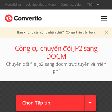
Video Editor
Add Subtitles to Video
Compress Video
Thêm
Bạn không cần công nhận chữ?
Công nhận văn bản
Công cụ chuyển đổi JP2 sang
DOCM
Chuyển đổi file jp2 sang docm trực tuyến và miễn
phí
Chọn Tập tin