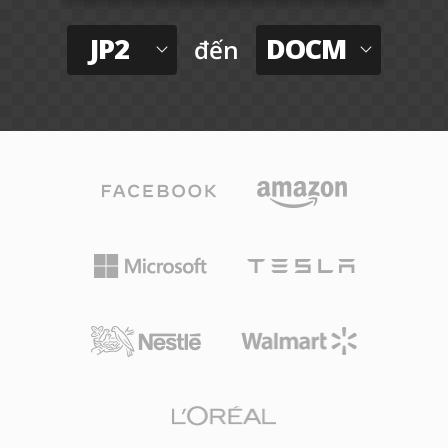
JP2
DOCM
đến