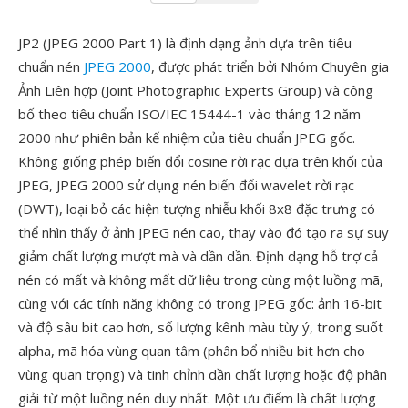
JP2 (JPEG 2000 Part 1) là định dạng ảnh dựa trên tiêu
chuẩn nén
JPEG 2000
, được phát triển bởi Nhóm Chuyên gia
Ảnh Liên hợp (Joint Photographic Experts Group) và công
bố theo tiêu chuẩn ISO/IEC 15444-1 vào tháng 12 năm
2000 như phiên bản kế nhiệm của tiêu chuẩn JPEG gốc.
Không giống phép biến đổi cosine rời rạc dựa trên khối của
JPEG, JPEG 2000 sử dụng nén biến đổi wavelet rời rạc
(DWT), loại bỏ các hiện tượng nhiễu khối 8x8 đặc trưng có
thể nhìn thấy ở ảnh JPEG nén cao, thay vào đó tạo ra sự suy
giảm chất lượng mượt mà và dần dần. Định dạng hỗ trợ cả
nén có mất và không mất dữ liệu trong cùng một luồng mã,
cùng với các tính năng không có trong JPEG gốc: ảnh 16-bit
và độ sâu bit cao hơn, số lượng kênh màu tùy ý, trong suốt
alpha, mã hóa vùng quan tâm (phân bổ nhiều bit hơn cho
vùng quan trọng) và tinh chỉnh dần chất lượng hoặc độ phân
giải từ một luồng nén duy nhất. Một ưu điểm là chất lượng