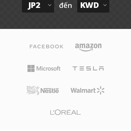
JP2
KWD
đến