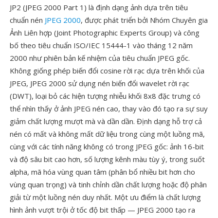
JP2 (JPEG 2000 Part 1) là định dạng ảnh dựa trên tiêu
chuẩn nén
JPEG 2000
, được phát triển bởi Nhóm Chuyên gia
Ảnh Liên hợp (Joint Photographic Experts Group) và công
bố theo tiêu chuẩn ISO/IEC 15444-1 vào tháng 12 năm
2000 như phiên bản kế nhiệm của tiêu chuẩn JPEG gốc.
Không giống phép biến đổi cosine rời rạc dựa trên khối của
JPEG, JPEG 2000 sử dụng nén biến đổi wavelet rời rạc
(DWT), loại bỏ các hiện tượng nhiễu khối 8x8 đặc trưng có
thể nhìn thấy ở ảnh JPEG nén cao, thay vào đó tạo ra sự suy
giảm chất lượng mượt mà và dần dần. Định dạng hỗ trợ cả
nén có mất và không mất dữ liệu trong cùng một luồng mã,
cùng với các tính năng không có trong JPEG gốc: ảnh 16-bit
và độ sâu bit cao hơn, số lượng kênh màu tùy ý, trong suốt
alpha, mã hóa vùng quan tâm (phân bổ nhiều bit hơn cho
vùng quan trọng) và tinh chỉnh dần chất lượng hoặc độ phân
giải từ một luồng nén duy nhất. Một ưu điểm là chất lượng
hình ảnh vượt trội ở tốc độ bit thấp — JPEG 2000 tạo ra