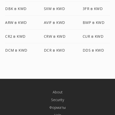
DBK в KWD
SXW в KWD
3FR в KWD
ARW в KWD
AVIF в KWD
BMP в KWD
CR2 в KWD
CRW в KWD
CUR в KWD
DCM в KWD
DCR в KWD
DDS в KWD
About
Security
Форматы