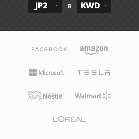
JP2
KWD
в