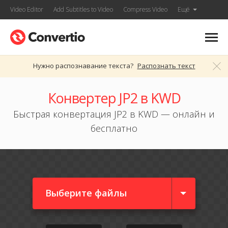
Video Editor
Add Subtitles to Video
Compress Video
Ещё
Нужно распознавание текста?
Распознать текст
Конвертер JP2 в KWD
Быстрая конвертация JP2 в KWD — онлайн и
бесплатно
Выберите файлы