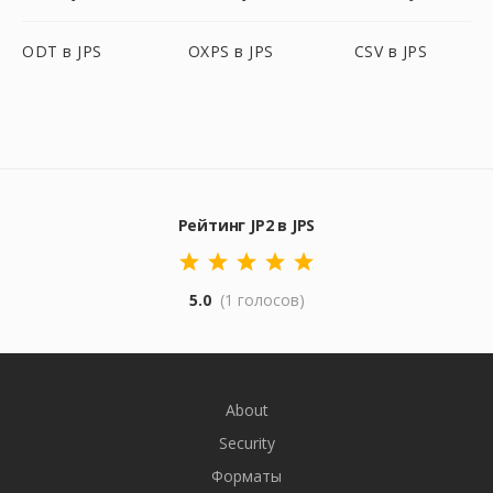
ODT в JPS
OXPS в JPS
CSV в JPS
Рейтинг JP2 в JPS
5.0
(1 голосов)
About
Security
Форматы