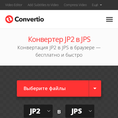
Video Editor
Add Subtitles to Video
Compress Video
Ещё
Конвертер JP2 в JPS
Конвертация JP2 в JPS в браузере —
бесплатно и быстро
Выберите файлы
JP2
JPS
в