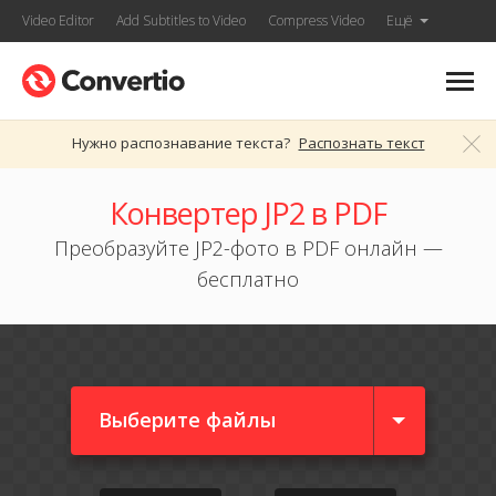
Video Editor
Add Subtitles to Video
Compress Video
Ещё
Нужно распознавание текста?
Распознать текст
Конвертер JP2 в PDF
Преобразуйте JP2-фото в PDF онлайн —
бесплатно
Выберите файлы