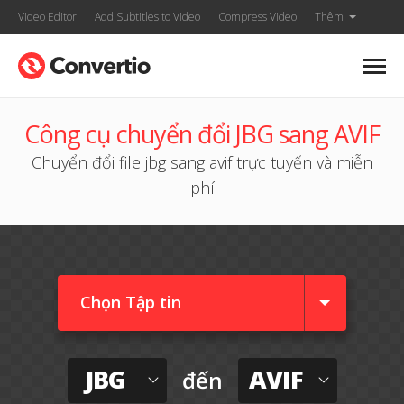
Video Editor
Add Subtitles to Video
Compress Video
Thêm
Công cụ chuyển đổi JBG sang AVIF
Chuyển đổi file jbg sang avif trực tuyến và miễn
phí
Chọn Tập tin
JBG
AVIF
đến