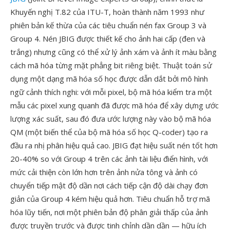
Khuyến nghị T.82 của ITU-T, hoàn thành năm 1993 như
phiên bản kế thừa của các tiêu chuẩn nén fax Group 3 và
Group 4. Nén JBIG được thiết kế cho ảnh hai cấp (đen và
trắng) nhưng cũng có thể xử lý ảnh xám và ảnh ít màu bằng
cách mã hóa từng mặt phẳng bit riêng biệt. Thuật toán sử
dụng một dạng mã hóa số học được dẫn dắt bởi mô hình
ngữ cảnh thích nghi: với mỗi pixel, bộ mã hóa kiểm tra một
mẫu các pixel xung quanh đã được mã hóa để xây dựng ước
lượng xác suất, sau đó đưa ước lượng này vào bộ mã hóa
QM (một biến thể của bộ mã hóa số học Q-coder) tạo ra
đầu ra nhị phân hiệu quả cao. JBIG đạt hiệu suất nén tốt hơn
20-40% so với Group 4 trên các ảnh tài liệu điển hình, với
mức cải thiện còn lớn hơn trên ảnh nửa tông và ảnh có
chuyển tiếp mật độ dần nơi cách tiếp cận độ dài chạy đơn
giản của Group 4 kém hiệu quả hơn. Tiêu chuẩn hỗ trợ mã
hóa lũy tiến, nơi một phiên bản độ phân giải thấp của ảnh
được truyền trước và được tinh chỉnh dần dần — hữu ích