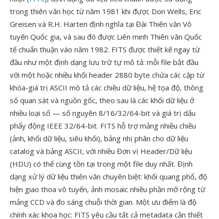
trong thiên văn học từ năm 1981 khi được Don Wells, Eric
Greisen và R.H. Harten định nghĩa tại Đài Thiên văn Vô
tuyến Quốc gia, và sau đó được Liên minh Thiên văn Quốc
tế chuẩn thuận vào năm 1982. FITS được thiết kế ngay từ
đầu như một định dạng lưu trữ tự mô tả: mỗi file bắt đầu
với một hoặc nhiều khối header 2880 byte chứa các cặp từ
khóa-giá trị ASCII mô tả các chiều dữ liệu, hệ tọa độ, thông
số quan sát và nguồn gốc, theo sau là các khối dữ liệu ở
nhiều loại số — số nguyên 8/16/32/64-bit và giá trị dấu
phẩy động IEEE 32/64-bit. FITS hỗ trợ mảng nhiều chiều
(ảnh, khối dữ liệu, siêu khối), bảng nhị phân cho dữ liệu
catalog và bảng ASCII, với nhiều Đơn vị Header/Dữ liệu
(HDU) có thể cùng tồn tại trong một file duy nhất. Định
dạng xử lý dữ liệu thiên văn chuyên biệt: khối quang phổ, độ
hiện giao thoa vô tuyến, ảnh mosaic nhiều phần mở rộng từ
mảng CCD và đo sáng chuỗi thời gian. Một ưu điểm là độ
chính xác khoa học: FITS yêu cầu tất cả metadata cần thiết