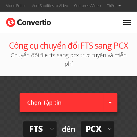
Video Editor
Add Subtitles to Video
Compress Video
Thêm
Công cụ chuyển đổi FTS sang PCX
Chuyển đổi file fts sang pcx trực tuyến và miễn
phí
Chọn Tập tin
FTS
PCX
đến