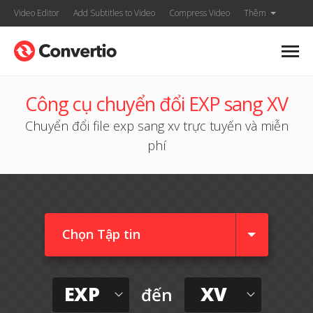
Video Editor
Add Subtitles to Video
Compress Video
Thêm
Công cụ chuyển đổi EXP sang XV
Chuyển đổi file exp sang xv trực tuyến và miễn
phí
Chọn Tập tin
EXP
XV
đến