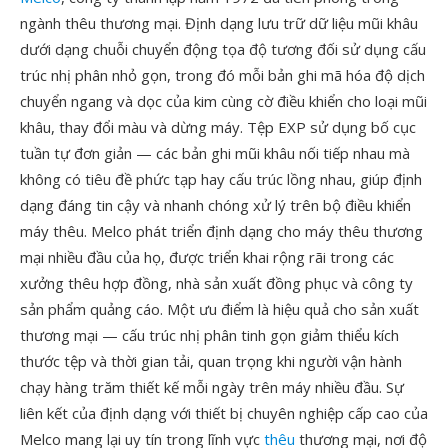
ngành thêu thương mại. Định dạng lưu trữ dữ liệu mũi khâu
dưới dạng chuỗi chuyển động tọa độ tương đối sử dụng cấu
trúc nhị phân nhỏ gọn, trong đó mỗi bản ghi mã hóa độ dịch
chuyển ngang và dọc của kim cùng cờ điều khiển cho loại mũi
khâu, thay đổi màu và dừng máy. Tệp EXP sử dụng bố cục
tuần tự đơn giản — các bản ghi mũi khâu nối tiếp nhau mà
không có tiêu đề phức tạp hay cấu trúc lồng nhau, giúp định
dạng đáng tin cậy và nhanh chóng xử lý trên bộ điều khiển
máy thêu. Melco phát triển định dạng cho máy thêu thương
mại nhiều đầu của họ, được triển khai rộng rãi trong các
xưởng thêu hợp đồng, nhà sản xuất đồng phục và công ty
sản phẩm quảng cáo. Một ưu điểm là hiệu quả cho sản xuất
thương mại — cấu trúc nhị phân tinh gọn giảm thiểu kích
thước tệp và thời gian tải, quan trọng khi người vận hành
chạy hàng trăm thiết kế mỗi ngày trên máy nhiều đầu. Sự
liên kết của định dạng với thiết bị chuyên nghiệp cấp cao của
Melco mang lại uy tín trong lĩnh vực
thêu
thương mại, nơi độ