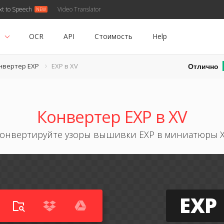
xt to Speech
Video Translator
ь
OCR
API
Стоимость
Help
Отлично
нвертер EXP
EXP в XV
Конвертер EXP в XV
онвертируйте узоры вышивки EXP в миниатюры 
EXP