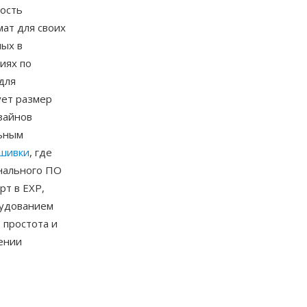
рость
ат для своих
ых в
иях по
для
ует размер
зайнов
льным
шивки
, где
нального ПО
рт в EXP,
рудованием
 простота и
ении