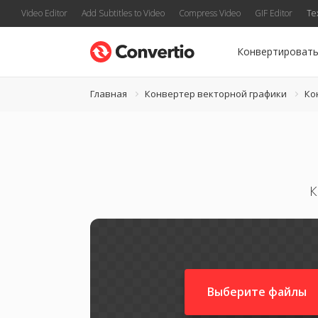
Video Editor
Add Subtitles to Video
Compress Video
GIF Editor
Te
Конвертироват
Главная
Конвертер векторной графики
Ко
К
Выберите файлы