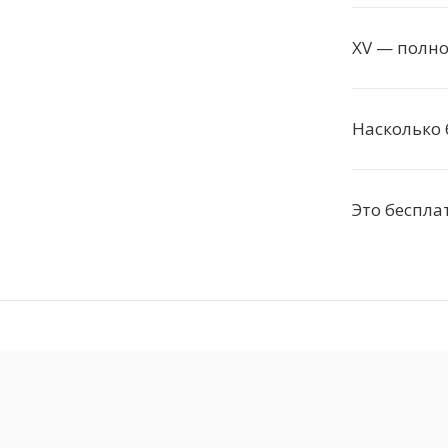
XV — полн
Насколько 
Это беспла