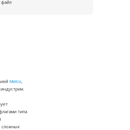
файл
нией
Melco
,
 индустрии.
рует
флагами типа
й
з сложных