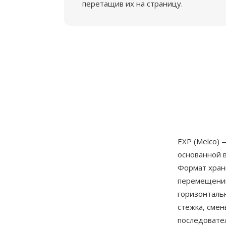
перетащив их на страницу.
EXP (Melco)
основанной 
Формат хран
перемещений
горизонталь
стежка, сме
последовате