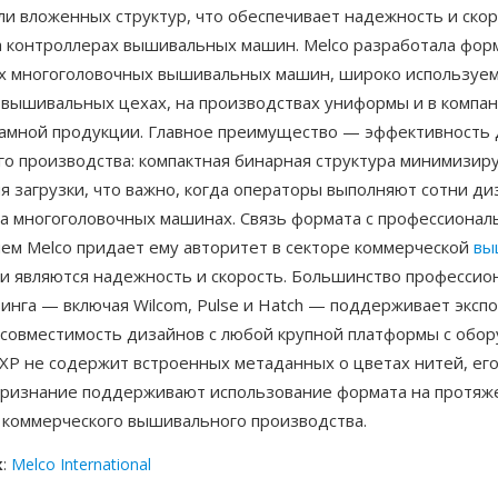
ли вложенных структур, что обеспечивает надежность и ско
а контроллерах вышивальных машин. Melco разработала форм
х многоголовочных вышивальных машин, широко используем
 вышивальных цехах, на производствах униформы и в компан
ламной продукции. Главное преимущество — эффективность 
го производства: компактная бинарная структура минимизир
я загрузки, что важно, когда операторы выполняют сотни ди
а многоголовочных машинах. Связь формата с профессиона
ем Melco придает ему авторитет в секторе коммерческой
вы
и являются надежность и скорость. Большинство профессио
инга — включая Wilcom, Pulse и Hatch — поддерживает экспо
 совместимость дизайнов с любой крупной платформы с обо
EXP не содержит встроенных метаданных о цветах нитей, его
признание поддерживают использование формата на протяж
 коммерческого вышивального производства.
к
:
Melco International