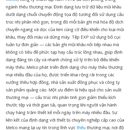
ngành thêu thương mại. Định dạng lưu trữ dữ liệu mũi khâu
dưới dạng chuỗi chuyển động tọa độ tương đối sử dụng cấu
trúc nhị phân nhỏ gọn, trong đó mỗi bản ghi mã hóa độ dịch
chuyển ngang và dọc của kim cùng cờ điều khiển cho loại mũi
khâu, thay đổi màu và dừng máy. Tệp EXP sử dụng bố cục
tuần tự đơn giản — các bản ghi mũi khâu nối tiếp nhau mà
không có tiêu đề phức tạp hay cấu trúc lồng nhau, giúp định
dạng đáng tin cậy và nhanh chóng xử lý trên bộ điều khiển
máy thêu. Melco phát triển định dạng cho máy thêu thương
mại nhiều đầu của họ, được triển khai rộng rãi trong các
xưởng thêu hợp đồng, nhà sản xuất đồng phục và công ty
sản phẩm quảng cáo. Một ưu điểm là hiệu quả cho sản xuất
thương mại — cấu trúc nhị phân tinh gọn giảm thiểu kích
thước tệp và thời gian tải, quan trọng khi người vận hành
chạy hàng trăm thiết kế mỗi ngày trên máy nhiều đầu. Sự
liên kết của định dạng với thiết bị chuyên nghiệp cấp cao của
Melco mang lại uy tín trong lĩnh vực
thêu
thương mại, nơi độ