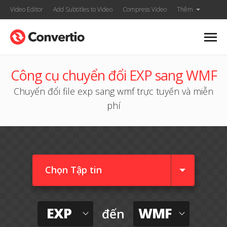
Video Editor
Add Subtitles to Video
Compress Video
Thêm
Công cụ chuyển đổi EXP sang WMF
Chuyển đổi file exp sang wmf trực tuyến và miễn
phí
Chọn Tập tin
EXP
WMF
đến