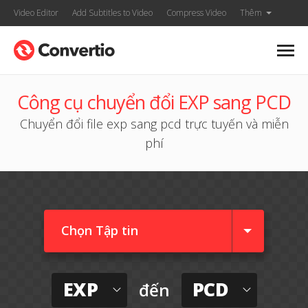
Video Editor
Add Subtitles to Video
Compress Video
Thêm
Công cụ chuyển đổi EXP sang PCD
Chuyển đổi file exp sang pcd trực tuyến và miễn
phí
Chọn Tập tin
EXP
PCD
đến