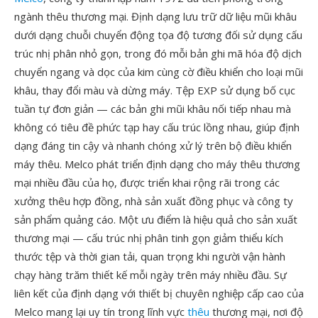
ngành thêu thương mại. Định dạng lưu trữ dữ liệu mũi khâu
dưới dạng chuỗi chuyển động tọa độ tương đối sử dụng cấu
trúc nhị phân nhỏ gọn, trong đó mỗi bản ghi mã hóa độ dịch
chuyển ngang và dọc của kim cùng cờ điều khiển cho loại mũi
khâu, thay đổi màu và dừng máy. Tệp EXP sử dụng bố cục
tuần tự đơn giản — các bản ghi mũi khâu nối tiếp nhau mà
không có tiêu đề phức tạp hay cấu trúc lồng nhau, giúp định
dạng đáng tin cậy và nhanh chóng xử lý trên bộ điều khiển
máy thêu. Melco phát triển định dạng cho máy thêu thương
mại nhiều đầu của họ, được triển khai rộng rãi trong các
xưởng thêu hợp đồng, nhà sản xuất đồng phục và công ty
sản phẩm quảng cáo. Một ưu điểm là hiệu quả cho sản xuất
thương mại — cấu trúc nhị phân tinh gọn giảm thiểu kích
thước tệp và thời gian tải, quan trọng khi người vận hành
chạy hàng trăm thiết kế mỗi ngày trên máy nhiều đầu. Sự
liên kết của định dạng với thiết bị chuyên nghiệp cấp cao của
Melco mang lại uy tín trong lĩnh vực
thêu
thương mại, nơi độ