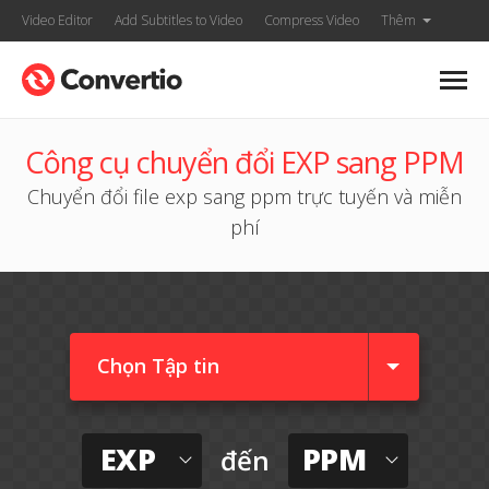
Video Editor
Add Subtitles to Video
Compress Video
Thêm
Công cụ chuyển đổi EXP sang PPM
Chuyển đổi file exp sang ppm trực tuyến và miễn
phí
Chọn Tập tin
EXP
PPM
đến