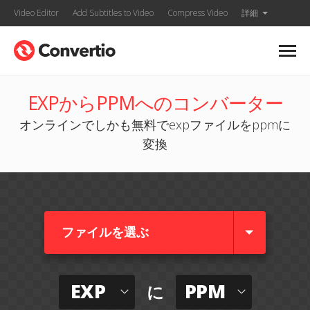
Video Editor
Add Subtitles to Video
Compress Video
詳細
EXPからPPMへのコンバーター
オンラインでしかも無料でexpファイルをppmに
変換
ファイルを選ぶ
EXP
PPM
に