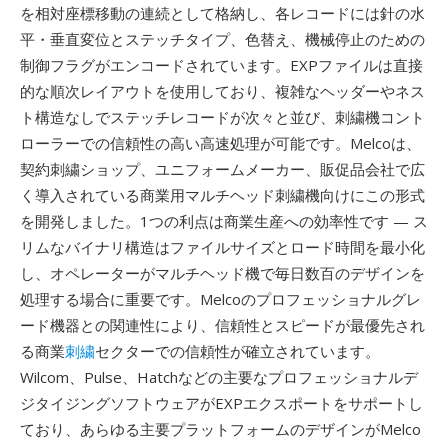
を相対座標移動の連続として格納し、各レコードには針の水
平・垂直変位とステッチタイプ、色替え、機械停止のための
制御フラグがエンコードされています。EXPファイルは直接
的な順次レイアウトを使用しており、複雑なヘッダーやネス
ト構造なしでステッチレコードが次々と並び、刺繍機コント
ローラーでの信頼性の高い高速処理が可能です。Melcoは、
契約刺繍ショップ、ユニフォームメーカー、販促品会社で広
く導入されている商業用マルチヘッド刺繍機向けにこの形式
を開発しました。1つの利点は商業生産への効率性です — ス
リムなバイナリ構造はファイルサイズとロード時間を最小化
し、オペレーターがマルチヘッド機で毎日数百のデザインを
処理する場合に重要です。Melcoのプロフェッショナルグレ
ード機器との関連性により、信頼性とスピードが最優先され
る商業
刺繍
セクターでの信頼性が確立されています。
Wilcom、Pulse、Hatchなどの主要なプロフェッショナルデ
ジタイジングソフトウェアがEXPエクスポートをサポートし
ており、あらゆる主要プラットフォームのデザインがMelco