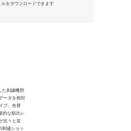
ルをダウンロードできます
した刺繍機用
データを相対
イプ、色替
接的な順次レ
が次々と並
約刺繍ショッ