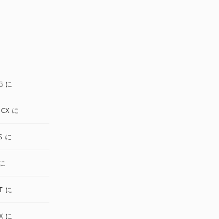
G に
OCX に
S に
 に
T に
X に