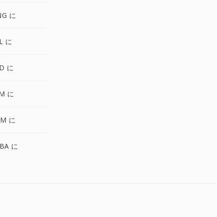
NG に
L に
D に
FM に
NM に
BA に