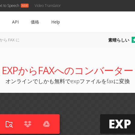
xt to Speech
Video Translator
API
価格
Help
素晴らしい
 から FAX に
EXPからFAXへのコンバーター
オンラインでしかも無料でexpファイルをfaxに変換
EXP