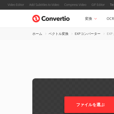
Video Editor
Add Subtitles to Video
Compress Video
GIF Editor
Te
変換
OCR
ホーム
ベクトル変換
EXPコンバーター
EXP
ファイルを選ぶ