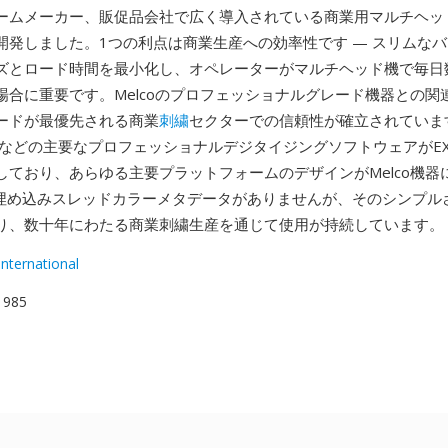
ームメーカー、販促品会社で広く導入されている商業用マルチヘッ
開発しました。1つの利点は商業生産への効率性です — スリムな
ズとロード時間を最小化し、オペレーターがマルチヘッド機で毎日
場合に重要です。Melcoのプロフェッショナルグレード機器との関
ードが最優先される商業
刺繍
セクターでの信頼性が確立されています。
atchなどの主要なプロフェッショナルデジタイジングソフトウェアがE
しており、あらゆる主要プラットフォームのデザインがMelco機器
は埋め込みスレッドカラーメタデータがありませんが、そのシンプル
り、数十年にわたる商業刺繍生産を通じて使用が持続しています。
nternational
 1985