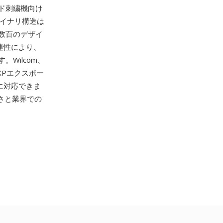
ド刺繍機向け
バイナリ構造は
数百のデザイ
連性により、
Wilcom、
XPエクスポー
に対応できま
さと業界での