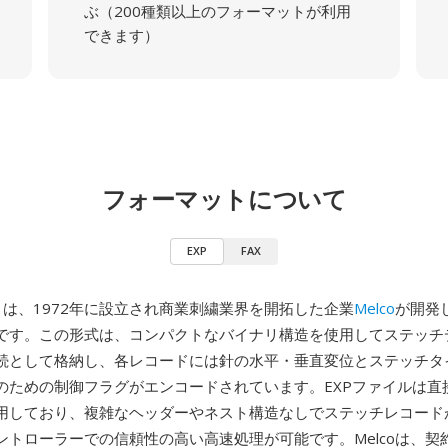
ぶ（200種類以上のフォーマットが利用
できます）
フォーマットについて
EXP
FAX
co）は、1972年に設立され商業刺繍業界を開拓した企業
Melco
が開発
です。この形式は、コンパクトなバイナリ構造を使用してステッチ
続として格納し、各レコードには針の水平・垂直変位とステッチタ
のための制御フラグがエンコードされています。EXPファイルは直
用しており、複雑なヘッダーやネスト構造なしでステッチレコード
ントローラーでの信頼性の高い高速処理が可能です。Melcoは、契