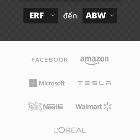
ERF
ABW
đến