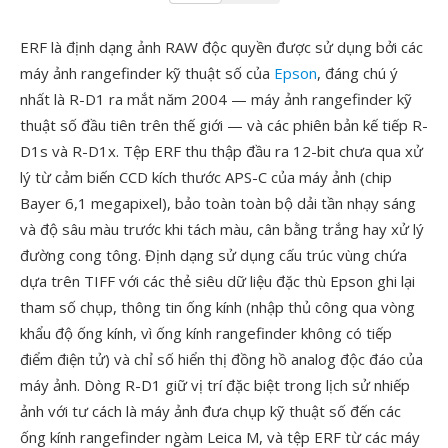
ERF là định dạng ảnh RAW độc quyền được sử dụng bởi các
máy ảnh rangefinder kỹ thuật số của
Epson
, đáng chú ý
nhất là R-D1 ra mắt năm 2004 — máy ảnh rangefinder kỹ
thuật số đầu tiên trên thế giới — và các phiên bản kế tiếp R-
D1s và R-D1x. Tệp ERF thu thập đầu ra 12-bit chưa qua xử
lý từ cảm biến CCD kích thước APS-C của máy ảnh (chip
Bayer 6,1 megapixel), bảo toàn toàn bộ dải tần nhạy sáng
và độ sâu màu trước khi tách màu, cân bằng trắng hay xử lý
đường cong tông. Định dạng sử dụng cấu trúc vùng chứa
dựa trên TIFF với các thẻ siêu dữ liệu đặc thù Epson ghi lại
tham số chụp, thông tin ống kính (nhập thủ công qua vòng
khẩu độ ống kính, vì ống kính rangefinder không có tiếp
điểm điện tử) và chỉ số hiển thị đồng hồ analog độc đáo của
máy ảnh. Dòng R-D1 giữ vị trí đặc biệt trong lịch sử nhiếp
ảnh với tư cách là máy ảnh đưa chụp kỹ thuật số đến các
ống kính rangefinder ngàm Leica M, và tệp ERF từ các máy