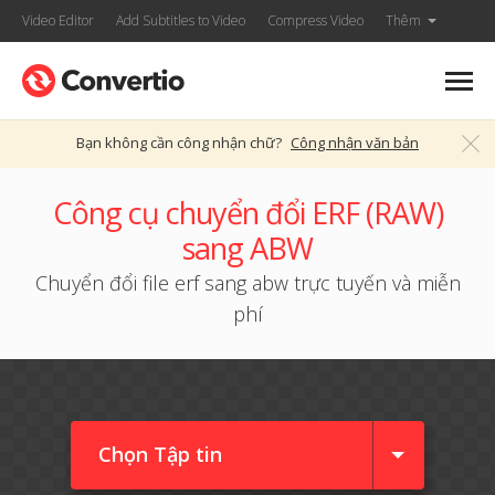
Video Editor
Add Subtitles to Video
Compress Video
Thêm
Bạn không cần công nhận chữ?
Công nhận văn bản
Công cụ chuyển đổi ERF (RAW)
sang ABW
Chuyển đổi file erf sang abw trực tuyến và miễn
phí
Chọn Tập tin