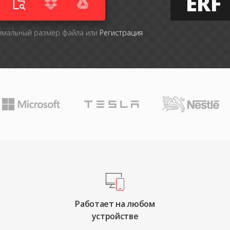
ERF
симальный размер файла или
Регистрация
Работает на любом
устройстве