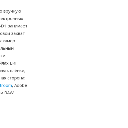
ю вручную
лектронных
R-D1 занимает
овой захват
х камер
альный
а и
йлах ERF
им к плёнке,
ая сторона:
htroom
, Adobe
ки RAW.