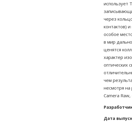
использует 
записывающи
через кольц
контактов) и
особое мест
в мир дально
ценятся кол
характер из
оптических с
отличительн
чем результ
несмотря на
Camera Raw,
Разработчи
Дата выпус