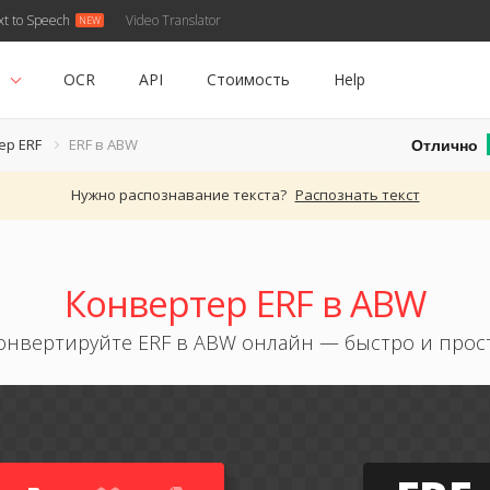
xt to Speech
Video Translator
ь
OCR
API
Стоимость
Help
Отлично
ер ERF
ERF в ABW
Нужно распознавание текста?
Распознать текст
Конвертер ERF в ABW
онвертируйте ERF в ABW онлайн — быстро и прос