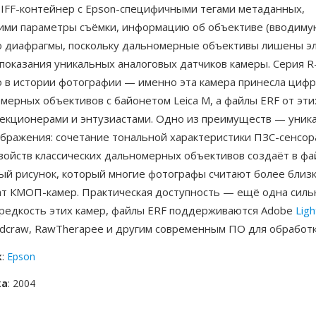
TIFF-контейнер с Epson-специфичными тегами метаданных,
ми параметры съёмки, информацию об объективе (вводиму
о диафрагмы, поскольку дальномерные объективы лишены э
 показания уникальных аналоговых датчиков камеры. Серия 
о в истории фотографии — именно эта камера принесла цифр
мерных объективов с байонетом Leica M, а файлы ERF от эти
лекционерами и энтузиастами. Одно из преимуществ — уник
ображения: сочетание тональной характеристики ПЗС-сенсор
войств классических дальномерных объективов создаёт в фа
ый рисунок, который многие фотографы считают более близк
ат КМОП-камер. Практическая доступность — ещё одна сильн
 редкость этих камер, файлы ERF поддерживаются Adobe
Lig
 dcraw, RawTherapee и другим современным ПО для обработ
к
:
Epson
ка
: 2004