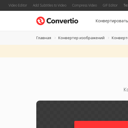
Video Editor
Add Subtitles to Video
Compress Video
GIF Editor
Te
Конвертироват
Главная
Конвертер изображений
Конверт
К