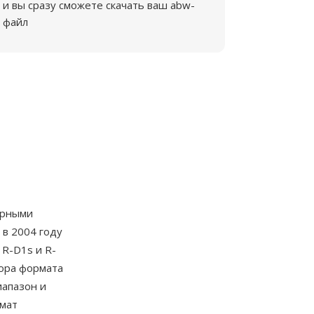
и вы сразу сможете скачать ваш abw-
файл
ерными
 в 2004 году
 R-D1s и R-
ора формата
иапазон и
рмат