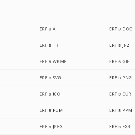
ERF в AI
ERF в DOC
ERF в TIFF
ERF в JP2
ERF в WBMP
ERF в GIF
ERF в SVG
ERF в PNG
ERF в ICO
ERF в CUR
ERF в PGM
ERF в PPM
ERF в JPEG
ERF в EXR