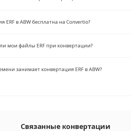
я ERF в ABW бесплатна на Convertio?
 ли мои файлы ERF при конвертации?
емени занимает конвертация ERF в ABW?
Связанные конвертации