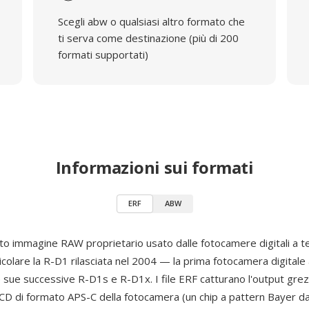
Scegli abw o qualsiasi altro formato che
ti serva come destinazione (più di 200
formati supportati)
Informazioni sui formati
ERF
ABW
ato immagine RAW proprietario usato dalle fotocamere digitali a t
rticolare la R-D1 rilasciata nel 2004 — la prima fotocamera digitale
sue successive R-D1s e R-D1x. I file ERF catturano l'output grez
CD di formato APS-C della fotocamera (un chip a pattern Bayer da