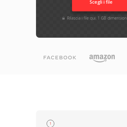
Scegli i file
Rilascia i file qui. 1 GB dimensi
1