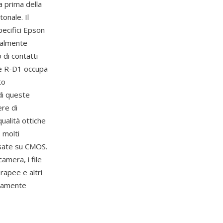
 prima della
onale. Il
pecifici Epson
nualmente
 di contatti
rie R-D1 occupa
to
 di queste
ere di
ualità ottiche
 molti
basate su CMOS.
amera, i file
apee e altri
enamente