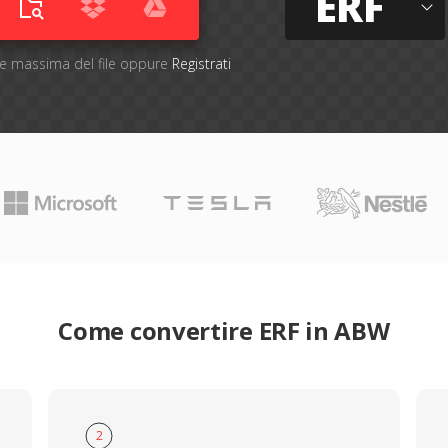
ERF
one massima del file oppure
Registrati
Come convertire ERF in ABW
2