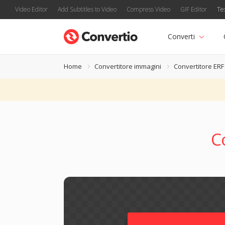
Video Editor
Add Subtitles to Video
Compress Video
GIF Editor
Te
Converti
Home
Convertitore immagini
Convertitore ERF
C