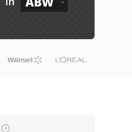
ABW
in
3