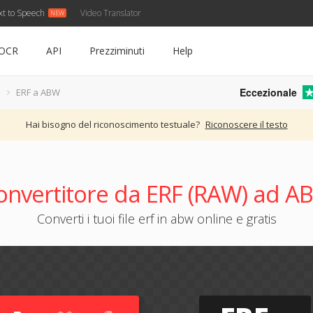
xt to Speech
Video Translator
OCR
API
Prezziminuti
Help
Eccezionale
ERF a ABW
Hai bisogno del riconoscimento testuale?
Riconoscere il testo
onvertitore da ERF (RAW) ad A
Converti i tuoi file erf in abw online e gratis