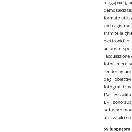
megapixel), p
demosaicizzazi
formato utiliz
che registrano
tramite la ghi
elettronici) e
un posto speci
l'acquisizione
fotocamere son
rendering unic
degli obiettiv
fotografi trov
L'accessibilit
ERF sono sup
software mode
utilizzabili con
Sviluppatore