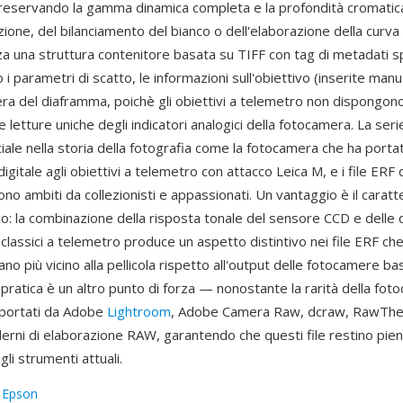
reservando la gamma dinamica completa e la profondità cromatica
one, del bilanciamento del bianco o dell'elaborazione della curva t
za una struttura contenitore basata su TIFF con tag di metadati s
 i parametri di scatto, le informazioni sull'obiettivo (inserite ma
era del diaframma, poichè gli obiettivi a telemetro non dispongono
 le letture uniche degli indicatori analogici della fotocamera. La se
ale nella storia della fotografia come la fotocamera che ha porta
 digitale agli obiettivi a telemetro con attacco Leica M, e i file ERF
o ambiti da collezionisti e appassionati. Un vantaggio è il caratt
o: la combinazione della risposta tonale del sensore CCD e delle q
i classici a telemetro produce un aspetto distintivo nei file ERF che
ano più vicino alla pellicola rispetto all'output delle fotocamere 
à pratica è un altro punto di forza — nonostante la rarità della fotoc
portati da Adobe
Lightroom
, Adobe Camera Raw, dcraw, RawTher
rni di elaborazione RAW, garantendo che questi file restino pi
 gli strumenti attuali.
:
Epson