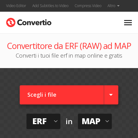
Video Editor
Add Subtitles to Video
Compress Video
Altro
Convertitore da ERF (RAW) ad MAP
Converti i tuoi file erf in map online e gratis
Scegli i file
ERF
MAP
in