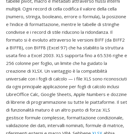
tabelle pivot, macro e metadati attraverso flussi interni
multipli. Ogni record di cella codifica il valore della cella
(numero, stringa, booleano, errore o formula), la posizione
e l'indice di formattazione, mentre le tabelle di stringhe
condivise e i record di stile riducono la ridondanza. Il
formato si è evoluto attraverso le versioni BIFF (da BIFF2
a BIFF8), con BIFF8 (Excel 97) che ha stabilito la struttura
usata fino a Excel 2003. XLS supporta fino a 65.536 righe e
256 colonne per foglio, un limite che ha guidato la
creazione di XLSX. Un vantaggio è la compatibilità
universale con i fogli di calcolo — i file XLS sono riconosciuti
da ogni principale applicazione per fogli di calcolo inclusi
LibreOffice Calc, Google Sheets, Apple Numbers e dozzine
di librerie di programmazione su tutte le piattaforme. Il set
di funzionalità maturo è un altro punto di forza: XLS
gestisce formule complesse, formattazione condizionale,
validazione dei dati, intervalli nominati, formule di matrice,
riferimenti esterni e macro VBA. Sebbene
XLSX
abbia