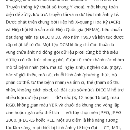
Truyền thông Kỹ thuật số trong Y khoa), một khung toàn
diện để xử lý, lưu trữ, truyền tải và in dữ liệu hình ảnh y tế.
Được phát triển chung bởi Hiệp hội X-quang Hoa Kỳ (ACR)
và Hiệp hội Nhà sản xuất Điện Quốc gia (NEMA), tiêu chuẩn
đạt dạng hiện tại DICOM 3.0 vào năm 1993 và liên tục được
cập nhật kể từ đó. Một tệp DCM không chỉ đơn thuần là
vùng chứa ảnh: nó đóng gói dữ liệu pixel cùng bộ thẻ siêu
dữ liệu có cấu trúc phong phú, được tổ chức thành các nhóm
mô tả bệnh nhân (tên, mã số, ngày sinh), nghiên cứu (ngày,
bác sĩ giới thiệu, mô tả), chuỗi hình ảnh (phương thức, bộ
phận cơ thể, tư thế bệnh nhân) và ảnh cụ thể (tham số thu
nhận, khoảng cách pixel, cài đặt cửa sổ/mức). DICOM hỗ trợ
nhiều loại dữ liệu pixel — đơn sắc (8, 12 hoặc 16 bit), màu
RGB, không gian màu YBR và chuỗi đa khung cho vòng lặp
cine hoặc ngăn xếp thể tích — với tùy chọn nén JPEG, JPEG
2000, JPEG-LS hoặc RLE. Một ưu điểm là khả năng tương
tác lâm sàng: mọi thiết bị hình ảnh y tế hiện đại — CT, MRI,