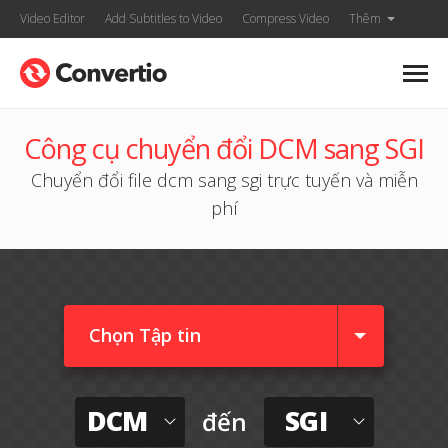
Video Editor
Add Subtitles to Video
Compress Video
Thêm
Công cụ chuyển đổi DCM sang SGI
Chuyển đổi file dcm sang sgi trực tuyến và miễn
phí
Chọn Tập tin
DCM
SGI
đến