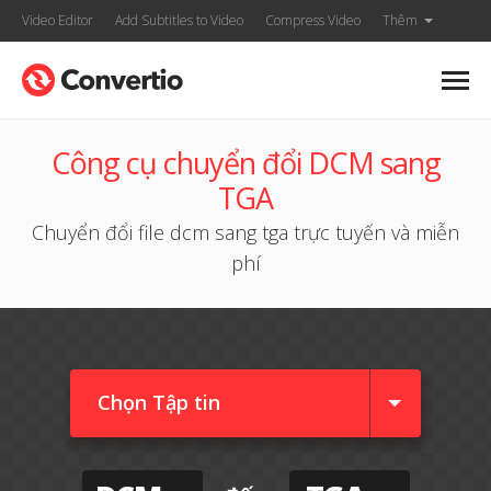
Video Editor
Add Subtitles to Video
Compress Video
Thêm
Công cụ chuyển đổi DCM sang
TGA
Chuyển đổi file dcm sang tga trực tuyến và miễn
phí
Chọn Tập tin