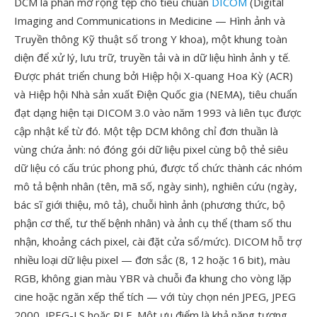
DCM là phần mở rộng tệp cho tiêu chuẩn
DICOM
(Digital
Imaging and Communications in Medicine — Hình ảnh và
Truyền thông Kỹ thuật số trong Y khoa), một khung toàn
diện để xử lý, lưu trữ, truyền tải và in dữ liệu hình ảnh y tế.
Được phát triển chung bởi Hiệp hội X-quang Hoa Kỳ (ACR)
và Hiệp hội Nhà sản xuất Điện Quốc gia (NEMA), tiêu chuẩn
đạt dạng hiện tại DICOM 3.0 vào năm 1993 và liên tục được
cập nhật kể từ đó. Một tệp DCM không chỉ đơn thuần là
vùng chứa ảnh: nó đóng gói dữ liệu pixel cùng bộ thẻ siêu
dữ liệu có cấu trúc phong phú, được tổ chức thành các nhóm
mô tả bệnh nhân (tên, mã số, ngày sinh), nghiên cứu (ngày,
bác sĩ giới thiệu, mô tả), chuỗi hình ảnh (phương thức, bộ
phận cơ thể, tư thế bệnh nhân) và ảnh cụ thể (tham số thu
nhận, khoảng cách pixel, cài đặt cửa sổ/mức). DICOM hỗ trợ
nhiều loại dữ liệu pixel — đơn sắc (8, 12 hoặc 16 bit), màu
RGB, không gian màu YBR và chuỗi đa khung cho vòng lặp
cine hoặc ngăn xếp thể tích — với tùy chọn nén JPEG, JPEG
2000, JPEG-LS hoặc RLE. Một ưu điểm là khả năng tương