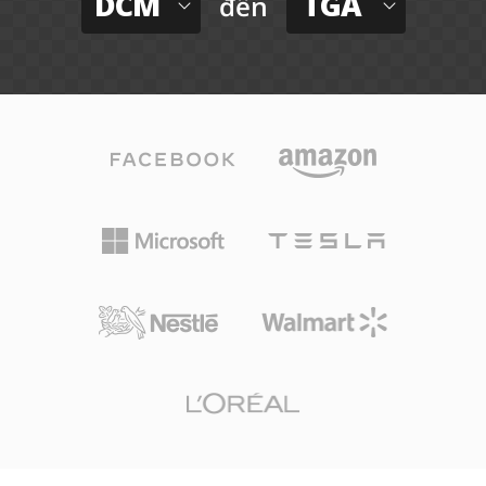
DCM
TGA
đến