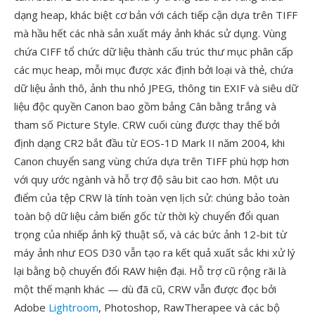
dạng heap, khác biệt cơ bản với cách tiếp cận dựa trên TIFF
mà hầu hết các nhà sản xuất máy ảnh khác sử dụng. Vùng
chứa CIFF tổ chức dữ liệu thành cấu trúc thư mục phân cấp
các mục heap, mỗi mục được xác định bởi loại và thẻ, chứa
dữ liệu ảnh thô, ảnh thu nhỏ JPEG, thông tin EXIF và siêu dữ
liệu độc quyền Canon bao gồm bảng Cân bằng trắng và
tham số Picture Style. CRW cuối cùng được thay thế bởi
định dạng CR2 bắt đầu từ EOS-1D Mark II năm 2004, khi
Canon chuyển sang vùng chứa dựa trên TIFF phù hợp hơn
với quy ước ngành và hỗ trợ độ sâu bit cao hơn. Một ưu
điểm của tệp CRW là tính toàn vẹn lịch sử: chúng bảo toàn
toàn bộ dữ liệu cảm biến gốc từ thời kỳ chuyển đổi quan
trọng của nhiếp ảnh kỹ thuật số, và các bức ảnh 12-bit từ
máy ảnh như EOS D30 vẫn tạo ra kết quả xuất sắc khi xử lý
lại bằng bộ chuyển đổi RAW hiện đại. Hỗ trợ cũ rộng rãi là
một thế mạnh khác — dù đã cũ, CRW vẫn được đọc bởi
Adobe
Lightroom
, Photoshop, RawTherapee và các bộ