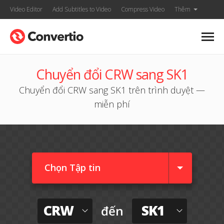
Video Editor
Add Subtitles to Video
Compress Video
Thêm
Chuyển đổi CRW sang SK1
Chuyển đổi CRW sang SK1 trên trình duyệt —
miễn phí
Chọn Tập tin
CRW
SK1
đến