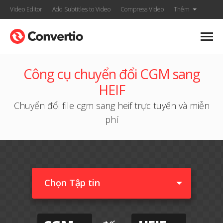
Video Editor
Add Subtitles to Video
Compress Video
Thêm
Công cụ chuyển đổi CGM sang
HEIF
Chuyển đổi file cgm sang heif trực tuyến và miễn
phí
Chọn Tập tin