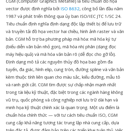
CGM (Computer Graphics Metafile) là tiêu chuẩn đồ họa
vector được định nghĩa bởi
ISO 8632
, công bố lần đầu năm
1987 và phát triển thông qua ủy ban ISO/IEC JTC 1/SC 24.
Tiêu chuẩn định nghĩa định dạng độc lập thiết bị để lưu trữ
và truyền tải đồ họa vector hai chiều, hình ảnh raster và văn
bản. CGM hỗ trợ ba phương pháp mã hóa: mã hóa ký tự
(biểu diễn văn bản nhỏ gọn), mã hóa nhị phân (dạng đọc
máy hiệu quả) và mã hóa văn bản rõ (dễ đọc cho gỡ lỗi).
Định dạng mô tả các nguyên thủy đồ họa bao gồm đa
tuyến, đa giác, hình elip, cung tròn, đường spline và văn bản
kèm thuộc tính liên quan cho màu sắc, kiểu đường, mẫu tô
và ranh giới cắt. CGM tìm được sự chấp nhận mạnh nhất
trong tài liệu kỹ thuật, đặc biệt trong các ngành hàng không
vũ trụ, quốc phòng và công nghiệp nơi lưu trữ dài hạn và
minh họa kỹ thuật chính xác là quan trọng. Một ưu điểm là
chuẩn hóa chính thức — với tư cách tiêu chuẩn ISO, CGM
cung cấp khả năng tương tác trung lập nhà cung cấp, dựa
trên đặc tả, được đảm bảo trên các triển khai tuân thủ. Việc