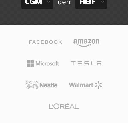
CGM
HEIF
đến