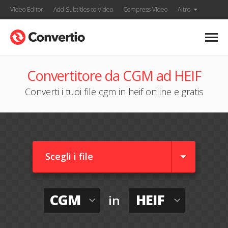
Video Editor
Add Subtitles to Video
Compress Video
Altro
Convertitore da CGM ad HEIF
Converti i tuoi file cgm in heif online e gratis
Scegli i file
CGM
HEIF
in