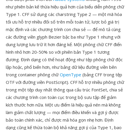
như phiên bản kế thừa hiệu quả hơn của biểu diễn phông chữ
Type 1. CFF sử dụng các charstring Type 2 — một mã hóa
tối ưu hỗ trợ nhiều đối số trên mỗi toán tử, lược bỏ giá trị
mặc định và các chương trình con chia sẻ — để mô tả cùng
các đường viền glyph Bezier bậc ba như Type 1 nhưng với
dung lượng lưu trữ ít hơn đáng kể. Một phông chữ CFF điển
hình nhỏ hơn 20-50% so với phiên bản Type 1 tương
đương. Định dạng có thể hoạt động như tệp phông chữ độc
lập hoặc, phổ biến hơn, như bảng dữ liệu đường viền bên
trong container phông chữ
OpenType
(bảng CFF trong tệp
OTF với đường viền PostScript). CFF hỗ trợ nhiều phông chữ
trong một tệp duy nhất thông qua cấu trúc FontSet, chia sẻ
các chương trình con toàn cục trong bộ sưu tập để giảm
kích thước hơn nữa. Một ưu điểm là hiệu quả nén mà không
làm giảm chất lượng — mọi điểm điều khiển và gợi ý được
bảo toàn chính xác, chỉ được mã hóa gọn nhẹ hơn. Định
dạng cũng kế thừa toàn bộ khả năng gợi ý của Type 1, bao