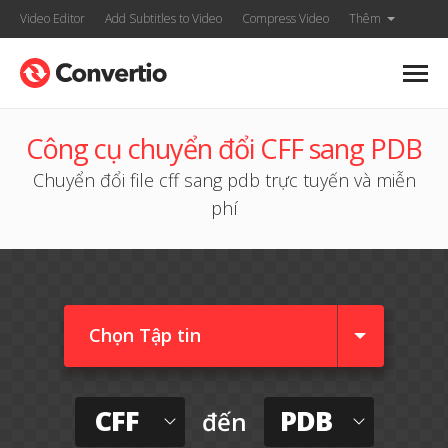
Video Editor
Add Subtitles to Video
Compress Video
Thêm
Công cụ chuyển đổi CFF sang PDB
Chuyển đổi file cff sang pdb trực tuyến và miễn
phí
Chọn Tập tin
CFF
PDB
đến