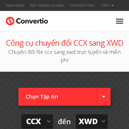
Video Editor
Add Subtitles to Video
Compress Video
Thêm
Công cụ chuyển đổi CCX sang XWD
Chuyển đổi file ccx sang xwd trực tuyến và miễn
phí
Chọn Tập tin
CCX
XWD
đến