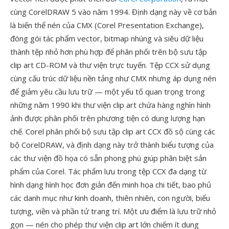
cùng CorelDRAW 5 vào năm 1994. Định dạng này về cơ bản
là biến thể nén của CMX (Corel Presentation Exchange),
đóng gói tác phẩm vector, bitmap nhúng và siêu dữ liệu
thành tệp nhỏ hơn phù hợp để phân phối trên bộ sưu tập
clip art CD-ROM và thư viện trực tuyến. Tệp CCX sử dụng
cùng cấu trúc dữ liệu nền tảng như CMX nhưng áp dụng nén
để giảm yêu cầu lưu trữ — một yếu tố quan trọng trong
những năm 1990 khi thư viện clip art chứa hàng nghìn hình
ảnh được phân phối trên phương tiện có dung lượng hạn
chế. Corel phân phối bộ sưu tập clip art CCX đồ sộ cùng các
bộ CorelDRAW, và định dạng này trở thành biểu tượng của
các thư viện đồ họa có sẵn phong phú giúp phân biệt sản
phẩm của Corel. Tác phẩm lưu trong tệp CCX đa dạng từ
hình dạng hình học đơn giản đến minh họa chi tiết, bao phủ
các danh mục như kinh doanh, thiên nhiên, con người, biểu
tượng, viền và phần tử trang trí. Một ưu điểm là lưu trữ nhỏ
gọn — nén cho phép thư viện clip art lớn chiếm ít dung