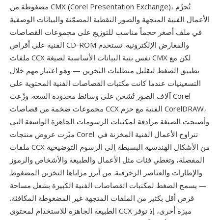
مضغوطة من CMX (Corel Presentation Exchange)، تُحزّم
الأعمال الفنية المتجهة والصور النقطية المضمّنة والبيانات الوصفية
في ملف أصغر حجماً مناسب للتوزيع على مجموعات القصاصات
الفنية على أقراص CD-ROM والمعارض الإلكترونية. تستخدم
ملفات CCX نفس بنية البيانات الأساسية لصيغة CMX لكن مع
تطبيق الضغط لتقليل متطلبات التخزين — وهو اعتبار مهم خلال
التسعينيات عندما كانت مكتبات القصاصات الفنية المحتوية على
آلاف الصور تُشحن على وسائط محدودة السعة. وزّعت Corel
مجموعات ضخمة من قصاصات CCX الفنية مع حزم CorelDRAW،
وأصبحت الصيغة مرادفة لمكتبات الرسومات الجاهزة الواسعة التي
ميّزت عروض منتجات Corel. تتراوح الأعمال الفنية المخزنة في
ملفات CCX من الأشكال الهندسية البسيطة إلى الرسوم التوضيحية
المفصلة، وتغطي فئات مثل الأعمال والطبيعة والأشخاص والرموز
والإطارات والعناصر الزخرفية. من أبرز مزاياها التخزين المضغوط
— يسمح الضغط لمكتبات القصاصات الفنية الكبيرة بشغل مساحة
قرص أقل بكثير من الملفات المتجهة غير المضغوطة المكافئة.
الطبيعة الجاهزة للاستخدام لمحتوى CCX ميزة أخرى، إذ توفر