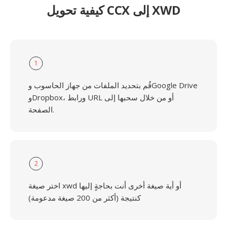
كيفية تحويل CCX إلى XWD
1
قُم بتحديد الملفات من جهاز الحاسوب وGoogle Drive
وDropbox، ورابط URL أو من خلال سحبها إلى
الصفحة.
2
اختر صيغة xwd أو أية صيغة أخرى أنت بحاجةٍ إليها
كنتيجة (أكثر من 200 صيغة مدعومة)