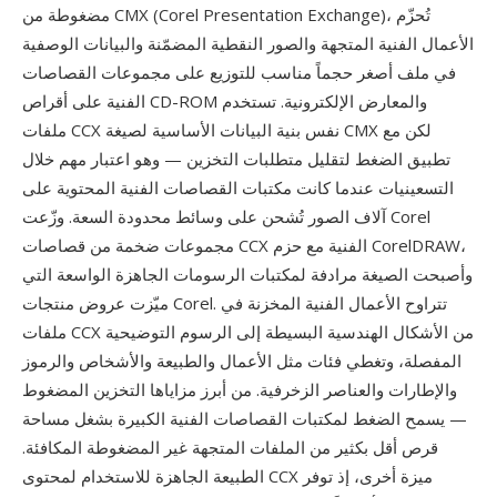
مضغوطة من CMX (Corel Presentation Exchange)، تُحزّم
الأعمال الفنية المتجهة والصور النقطية المضمّنة والبيانات الوصفية
في ملف أصغر حجماً مناسب للتوزيع على مجموعات القصاصات
الفنية على أقراص CD-ROM والمعارض الإلكترونية. تستخدم
ملفات CCX نفس بنية البيانات الأساسية لصيغة CMX لكن مع
تطبيق الضغط لتقليل متطلبات التخزين — وهو اعتبار مهم خلال
التسعينيات عندما كانت مكتبات القصاصات الفنية المحتوية على
آلاف الصور تُشحن على وسائط محدودة السعة. وزّعت Corel
مجموعات ضخمة من قصاصات CCX الفنية مع حزم CorelDRAW،
وأصبحت الصيغة مرادفة لمكتبات الرسومات الجاهزة الواسعة التي
ميّزت عروض منتجات Corel. تتراوح الأعمال الفنية المخزنة في
ملفات CCX من الأشكال الهندسية البسيطة إلى الرسوم التوضيحية
المفصلة، وتغطي فئات مثل الأعمال والطبيعة والأشخاص والرموز
والإطارات والعناصر الزخرفية. من أبرز مزاياها التخزين المضغوط
— يسمح الضغط لمكتبات القصاصات الفنية الكبيرة بشغل مساحة
قرص أقل بكثير من الملفات المتجهة غير المضغوطة المكافئة.
الطبيعة الجاهزة للاستخدام لمحتوى CCX ميزة أخرى، إذ توفر