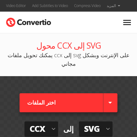
المزيد
Compress Video
Add Subtitles to Video
Video Editor
محول CCX إلى SVG
يمكنك تحويل ملفات ccx إلى svg على الإنترنت وبشكل
مجاني
اختر الملفات
CCX
SVG
إلى