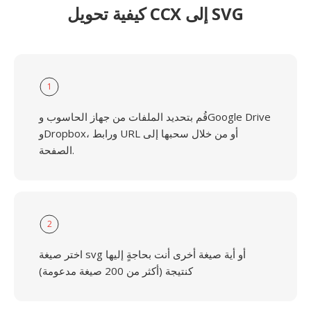
كيفية تحويل CCX إلى SVG
1
قُم بتحديد الملفات من جهاز الحاسوب وGoogle Drive
وDropbox، ورابط URL أو من خلال سحبها إلى
الصفحة.
2
اختر صيغة svg أو أية صيغة أخرى أنت بحاجةٍ إليها
كنتيجة (أكثر من 200 صيغة مدعومة)