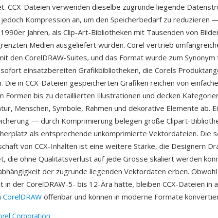
et. CCX-Dateien verwenden dieselbe zugrunde liegende Datenstr
jedoch Kompression an, um den Speicherbedarf zu reduzieren — 
 1990er Jahren, als Clip-Art-Bibliotheken mit Tausenden von Bilde
renzten Medien ausgeliefert wurden. Corel vertrieb umfangreiche
it den CorelDRAW-Suites, und das Format wurde zum Synonym f
ofort einsatzbereiten Grafikbibliotheken, die Corels Produktan
. Die in CCX-Dateien gespeicherten Grafiken reichen von einfach
 Formen bis zu detaillierten Illustrationen und decken Kategorie
atur, Menschen, Symbole, Rahmen und dekorative Elemente ab. Ein
cherung — durch Komprimierung belegen große Clipart-Bibliothe
herplatz als entsprechende unkomprimierte Vektordateien. Die s
schaft von CCX-Inhalten ist eine weitere Stärke, die Designern D
et, die ohne Qualitätsverlust auf jede Grösse skaliert werden kön
abhängigkeit der zugrunde liegenden Vektordaten erben. Obwohl
t in der CorelDRAW-5- bis 12-Ära hatte, bleiben CCX-Dateien in a
n
CorelDRAW
öffenbar und können in moderne Formate konvertie
orel Corporation