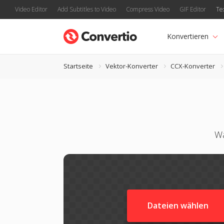
Video Editor
Add Subtitles to Video
Compress Video
GIF Editor
Te
Konvertieren
Startseite
Vektor-Konverter
CCX-Konverter
Wa
Dateien wählen