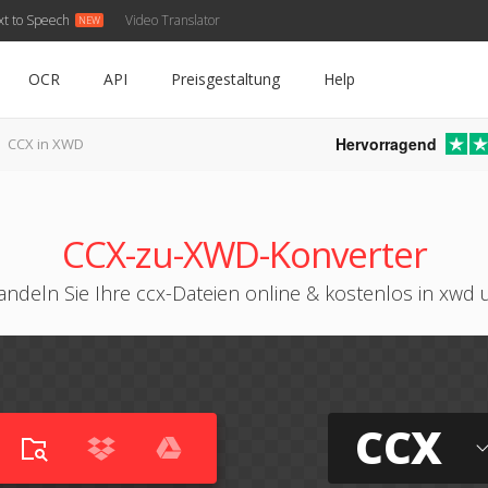
xt to Speech
Video Translator
OCR
API
Preisgestaltung
Help
Hervorragend
CCX in XWD
CCX-zu-XWD-Konverter
ndeln Sie Ihre ccx-Dateien online & kostenlos in xwd
CCX