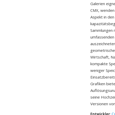
Galerien eign
CMX, wenden 
Aspekt in den
kapazitätsbeg
Sammlungen m
umfassenden s
auszeichneten
geometrischen
Wirtschaft, N
kompakte Spei
weniger Speic
Einsatzbereit
Grafiken biet
Auflösungsun
seine Hochzei
Versionen vo
Entwickler
:
C