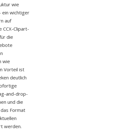
uktur wie
ein wichtiger
rn auf
 CCX-Clipart-
ür die
gebote
en
n wie
 Vorteil ist
ken deutlich
ofortige
rag-and-drop-
nen und die
 das Format
ktuellen
rt werden.