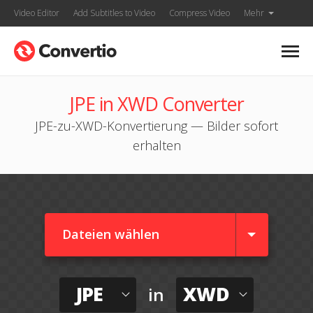
Video Editor
Add Subtitles to Video
Compress Video
Mehr
JPE in XWD Converter
JPE-zu-XWD-Konvertierung — Bilder sofort
erhalten
Dateien wählen
JPE
XWD
in