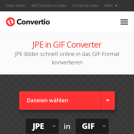
Video Editor
Add Subtitles to Video
Compress Video
Mehr
JPE in GIF Converter
JPE-Bilder schnell online in das GIF-Format
konvertieren
Dateien wählen
JPE
GIF
in