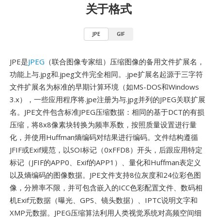
关于格式
JPE
GIF
JPE是
JPEG
（联合图像专家组）压缩图像的备用文件扩展名，
功能上与.jpg和.jpeg文件完全相同。.jpe扩展名起源于三字符
文件扩展名为标准的早期计算环境（如MS-DOS和Windows
3.x），一些应用程序将.jpe注册为与.jpg并列的JPEG关联扩展
名。JPE文件包含标准JPEG压缩数据：相同的基于DCT的有损
压缩，将8x8像素块转换为频率系数，按照质量设置进行量
化，并使用Huffman熵编码对结果进行编码。文件结构遵循
JFIF或Exif规范，以SOI标记（0xFFD8）开头，后跟应用特定
标记（JFIF的APP0、Exif的APP1）、量化和Huffman表定义
以及熵编码的图像数据。JPE文件支持8位灰度和24位彩色图
像，分辨率不限，并可包含嵌入的ICC色彩配置文件、数码相
机Exif元数据（曝光、GPS、镜头数据）、IPTC说明文字和
XMP元数据。JPEG压缩算法利用人类视觉系统对高频空间细