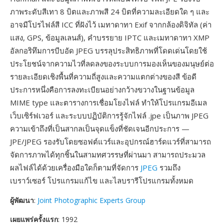
ภาพระดับสีเทา 8 บิตและภาพสี 24 บิตที่ความละเอียดใด ๆ และ
อาจมีโปรไฟล์สี ICC ที่ฝังไว้ เมทาดาทา Exif จากกล้องดิจิทัล (ค่า
แสง, GPS, ข้อมูลเลนส์), คำบรรยาย IPTC และเมทาดาทา XMP
อัลกอริทึมการบีบอัด JPEG บรรลุประสิทธิภาพที่โดดเด่นโดยใช้
ประโยชน์จากความไวที่ลดลงของระบบการมองเห็นของมนุษย์ต่อ
รายละเอียดเชิงพื้นที่ความถี่สูงและความแตกต่างของสี ข้อดี
ประการหนึ่งคือการลงทะเบียนอย่างกว้างขวางในฐานข้อมูล
MIME type และตารางการเชื่อมโยงไฟล์ ทำให้โปรแกรมอีเมล
เว็บเซิร์ฟเวอร์ และระบบปฏิบัติการรู้จักไฟล์ .jpe เป็นภาพ JPEG
ความเข้าถึงที่เป็นสากลเป็นจุดแข็งที่ชัดเจนอีกประการ —
JPE/JPEG รองรับโดยซอฟต์แวร์และอุปกรณ์ฮาร์ดแวร์ที่สามารถ
จัดการภาพได้ทุกชิ้นในสามทศวรรษที่ผ่านมา สามารถประมวล
ผลไฟล์ได้ด้วยเครื่องมือใดก็ตามที่จัดการ
JPEG
รวมถึง
เบราว์เซอร์ โปรแกรมแก้ไข และไลบรารีโปรแกรมทั้งหมด
ผู้พัฒนา
:
Joint Photographic Experts Group
เผยแพร่ครั้งแรก
: 1992