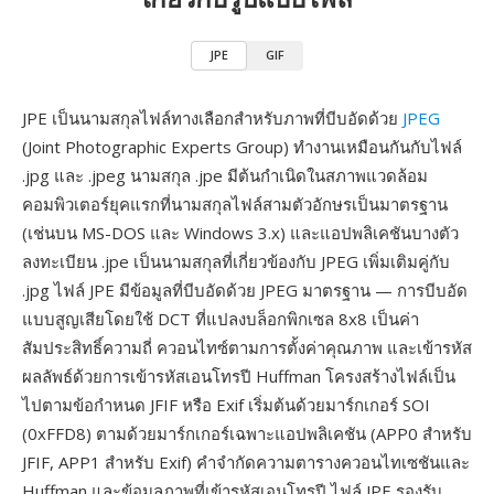
JPE
GIF
JPE เป็นนามสกุลไฟล์ทางเลือกสำหรับภาพที่บีบอัดด้วย
JPEG
(Joint Photographic Experts Group) ทำงานเหมือนกันกับไฟล์
.jpg และ .jpeg นามสกุล .jpe มีต้นกำเนิดในสภาพแวดล้อม
คอมพิวเตอร์ยุคแรกที่นามสกุลไฟล์สามตัวอักษรเป็นมาตรฐาน
(เช่นบน MS-DOS และ Windows 3.x) และแอปพลิเคชันบางตัว
ลงทะเบียน .jpe เป็นนามสกุลที่เกี่ยวข้องกับ JPEG เพิ่มเติมคู่กับ
.jpg ไฟล์ JPE มีข้อมูลที่บีบอัดด้วย JPEG มาตรฐาน — การบีบอัด
แบบสูญเสียโดยใช้ DCT ที่แปลงบล็อกพิกเซล 8x8 เป็นค่า
สัมประสิทธิ์ความถี่ ควอนไทซ์ตามการตั้งค่าคุณภาพ และเข้ารหัส
ผลลัพธ์ด้วยการเข้ารหัสเอนโทรปี Huffman โครงสร้างไฟล์เป็น
ไปตามข้อกำหนด JFIF หรือ Exif เริ่มต้นด้วยมาร์กเกอร์ SOI
(0xFFD8) ตามด้วยมาร์กเกอร์เฉพาะแอปพลิเคชัน (APP0 สำหรับ
JFIF, APP1 สำหรับ Exif) คำจำกัดความตารางควอนไทเซชันและ
Huffman และข้อมูลภาพที่เข้ารหัสเอนโทรปี ไฟล์ JPE รองรับ