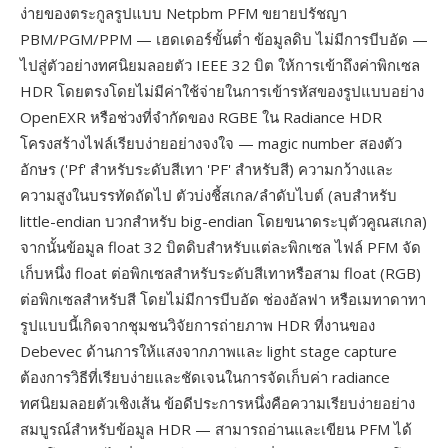
ง่ายของตระกูลรูปแบบ Netpbm PFM ขยายปรัชญา
PBM/PGM/PPM — เฮดเดอร์ขั้นต่ำ ข้อมูลดิบ ไม่มีการบีบอัด —
ไปสู่ตัวอย่างทศนิยมลอยตัว IEEE 32 บิต ให้การเข้าถึงค่าพิกเซล
HDR โดยตรงโดยไม่มีค่าใช้จ่ายในการเข้ารหัสของรูปแบบอย่าง
OpenEXR หรือช่วงที่จำกัดของ RGBE ใน Radiance HDR
โครงสร้างไฟล์เรียบง่ายอย่างจงใจ — magic number สองตัว
อักษร ('Pf' สำหรับระดับสีเทา 'PF' สำหรับสี) ความกว้างและ
ความสูงในบรรทัดถัดไป ตัวบ่งชี้สเกล/ลำดับไบต์ (ลบสำหรับ
little-endian บวกสำหรับ big-endian โดยขนาดระบุตัวคูณสเกล)
จากนั้นข้อมูล float 32 บิตดิบสำหรับแต่ละพิกเซล ไฟล์ PFM จัด
เก็บหนึ่ง float ต่อพิกเซลสำหรับระดับสีเทาหรือสาม float (RGB)
ต่อพิกเซลสำหรับสี โดยไม่มีการบีบอัด ช่องอัลฟา หรือเมทาดาทา
รูปแบบนี้เกิดจากชุมชนวิจัยการถ่ายภาพ HDR ที่งานของ
Debevec ด้านการให้แสงจากภาพและ light stage capture
ต้องการวิธีที่เรียบง่ายและชัดเจนในการจัดเก็บค่า radiance
ทศนิยมลอยตัวเชิงเส้น ข้อดีประการหนึ่งคือความเรียบง่ายอย่าง
สมบูรณ์สำหรับข้อมูล HDR — สามารถอ่านและเขียน PFM ได้