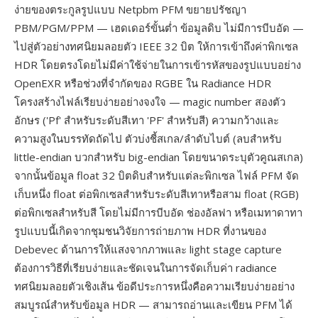
ง่ายของตระกูลรูปแบบ Netpbm PFM ขยายปรัชญา
PBM/PGM/PPM — เฮดเดอร์ขั้นต่ำ ข้อมูลดิบ ไม่มีการบีบอัด —
ไปสู่ตัวอย่างทศนิยมลอยตัว IEEE 32 บิต ให้การเข้าถึงค่าพิกเซล
HDR โดยตรงโดยไม่มีค่าใช้จ่ายในการเข้ารหัสของรูปแบบอย่าง
OpenEXR หรือช่วงที่จำกัดของ RGBE ใน Radiance HDR
โครงสร้างไฟล์เรียบง่ายอย่างจงใจ — magic number สองตัว
อักษร ('Pf' สำหรับระดับสีเทา 'PF' สำหรับสี) ความกว้างและ
ความสูงในบรรทัดถัดไป ตัวบ่งชี้สเกล/ลำดับไบต์ (ลบสำหรับ
little-endian บวกสำหรับ big-endian โดยขนาดระบุตัวคูณสเกล)
จากนั้นข้อมูล float 32 บิตดิบสำหรับแต่ละพิกเซล ไฟล์ PFM จัด
เก็บหนึ่ง float ต่อพิกเซลสำหรับระดับสีเทาหรือสาม float (RGB)
ต่อพิกเซลสำหรับสี โดยไม่มีการบีบอัด ช่องอัลฟา หรือเมทาดาทา
รูปแบบนี้เกิดจากชุมชนวิจัยการถ่ายภาพ HDR ที่งานของ
Debevec ด้านการให้แสงจากภาพและ light stage capture
ต้องการวิธีที่เรียบง่ายและชัดเจนในการจัดเก็บค่า radiance
ทศนิยมลอยตัวเชิงเส้น ข้อดีประการหนึ่งคือความเรียบง่ายอย่าง
สมบูรณ์สำหรับข้อมูล HDR — สามารถอ่านและเขียน PFM ได้