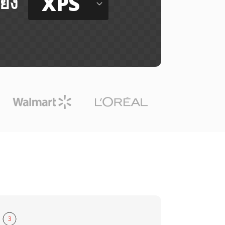
XPS
ยัง
3