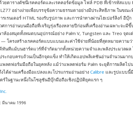
้วยตารางดัชนีเรคคอร์ดและเรคคอร์ดข้อมูล ไฟล์ PDB ที่เข้ารหัสแบบ
LZ77 อย่างง่ายเพื่อบรรจุข้อความธรรมดาอย่างมีประสิทธิภาพ ในขณะที
การเรนเดอร์ HTML รองรับรูปภาพ และการนำทางผ่านไฮเปอร์ลิงก์ อีบุ๊ก
วศการอ่านบนมือถือที่เจริญรุ่งเรืองหลายปีก่อนที่เครื่องอ่านเฉพาะจะมีขึ้
าห้องสมุดทั้งหมดบนอุปกรณ์อย่าง Palm V, Tungsten และ Treo จุดเด
ีด — โครงสร้างเรคคอร์ดแบบแบนและค่าใช้จ่ายที่น้อยที่สุดหมายความว
ด้ทันทีแม้บนฮาร์ดแวร์ที่จำกัดมากทั้งหน่วยความจำและพลังประมวลผล
ารประกอบครบถ้วนเป็นอีกจุดแข็ง ทำให้เกิดแอปพลิเคชันอ่านจำนวนมาก
ลตฟอร์มมือถือในยุคหลัง แม้ว่าแพลตฟอร์ม Palm จะยุติการผลิตไปนาน
ถึงได้ผ่านเครื่องมือแปลงและโปรแกรมอ่านอย่าง
Calibre
และรูปแบบนี้
ร์ในฐานะหนึ่งในโซลูชันอีบุ๊กมือถือเชิงปฏิบัติยุคแรก ๆ
Inc.
: มีนาคม 1996