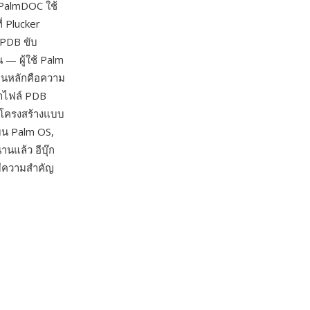
 PalmDOC ใช้
่ Plucker
 PDB ขับ
น — ผู้ใช้ Palm
่นหลักคือความ
่าไฟล์ PDB
 โครงสร้างแบบ
บน Palm OS,
แล้ว อีบุ๊ก
มีความสำคัญ