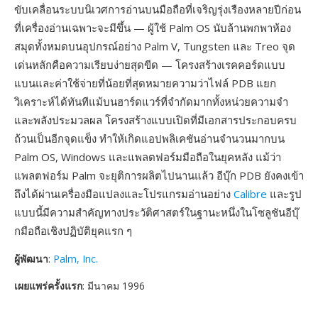
ขับเคลื่อนระบบนิเวศการอ่านบนมือถือที่เจริญรุ่งเรืองหลายปีก่อน
ที่เครื่องอ่านเฉพาะจะมีขึ้น — ผู้ใช้ Palm OS นับล้านพกพาห้อง
สมุดทั้งหมดบนอุปกรณ์อย่าง Palm V, Tungsten และ Treo จุด
เด่นหลักคือความเรียบง่ายสุดขีด — โครงสร้างเรคคอร์ดแบบ
แบนและค่าใช้จ่ายที่น้อยที่สุดหมายความว่าไฟล์ PDB แยก
วิเคราะห์ได้ทันทีแม้บนฮาร์ดแวร์ที่จำกัดมากทั้งหน่วยความจำ
และพลังประมวลผล โครงสร้างแบบเปิดที่มีเอกสารประกอบครบ
ถ้วนเป็นอีกจุดแข็ง ทำให้เกิดแอปพลิเคชันอ่านจำนวนมากบน
Palm OS, Windows และแพลตฟอร์มมือถือในยุคหลัง แม้ว่า
แพลตฟอร์ม Palm จะยุติการผลิตไปนานแล้ว อีบุ๊ก PDB ยังคงเข้า
ถึงได้ผ่านเครื่องมือแปลงและโปรแกรมอ่านอย่าง
Calibre
และรูป
แบบนี้มีความสำคัญทางประวัติศาสตร์ในฐานะหนึ่งในโซลูชันอีบุ๊
กมือถือเชิงปฏิบัติยุคแรก ๆ
ผู้พัฒนา
:
Palm, Inc.
เผยแพร่ครั้งแรก
: มีนาคม 1996