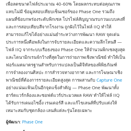
เพื่อลดขนาดไฟล์ประมาณ 40-60% โดยผลกระทบต่อคุณภาพ
แทบไม่มี ข้อมูลสอบเทียบเซ็นเซอร์ของ Phase One รวมถึง
แผนที่ข้อบกพร่องระดับพิกเซล โปรไฟล์สัญญาณรบกวนแบบคงที่
และการสอบเทียบสีจากโรงงาน ถูกฝังไว้ในไฟล์ IIQ ทำให้
สามารถแก้ไขได้อย่างแม่นยำระหว่างการพัฒนา RAW จุดเด่น
ประการหนึ่งคือพลังในการจับรายละเอียดและความลึกโทนสี —
ไฟล์ IIQ จากระบบเรือธงของ Phase One ให้จำนวนพิกเซลสูงสุด
และไดนามิกเรนจ์กว้างที่สุดในการถ่ายภาพเชิงพาณิชย์ ทำให้เป็น
ฟอร์แมตมาตรฐานสำหรับการแปลงเป็นดิจิทัลของพิพิธภัณฑ์
การจำลองงานศิลปะ การสำรวจทางอากาศ และการโฆษณาเชิง
พาณิชย์ที่ต้องการรายละเอียดสูงสุด การผสานกับ
Capture One
อย่างแน่นแฟ้นเป็นอีกจุดแข็งสำคัญ — Phase One พัฒนาทั้ง
ฮาร์ดแวร์กล้องและซอฟต์แวร์ประมวลผล RAW ทำให้ไฟล์ IIQ
ได้รับการเดมอไซอิ้ง เรนเดอร์สี และแก้ไขเลนส์ที่ปรับแต่งให้
เหมาะสมกับชุดกล้อง-เลนส์แต่ละรุ่นโดยเฉพาะ
ผู้พัฒนา
:
Phase One