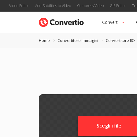
Video Editor
Add Subtitles to Video
Compress Video
GIF Editor
Te
Converti
Home
Convertitore immagini
Convertitore IIQ
Scegli i file