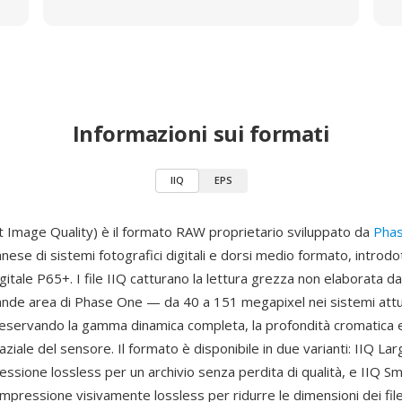
Informazioni sui formati
IIQ
EPS
nt Image Quality) è il formato RAW proprietario sviluppato da
Pha
ese di sistemi fotografici digitali e dorsi medio formato, introd
igitale P65+. I file IIQ catturano la lettura grezza non elaborata d
nde area di Phase One — da 40 a 151 megapixel nei sistemi attua
reservando la gamma dinamica completa, la profondità cromatica e
aziale del sensore. Il formato è disponibile in due varianti: IIQ Lar
essione lossless per un archivio senza perdita di qualità, e IIQ Sma
ompressione visivamente lossless per ridurre le dimensioni dei fi