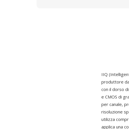
IIQ (Intellige
produttore dan
con il dorso d
e CMOS di gra
per canale, p
risoluzione sp
utilizza compr
applica una c