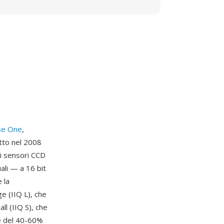
se One
,
otto nel 2008
ai sensori CCD
li — a 16 bit
 la
ge (IIQ L), che
ll (IIQ S), che
le del 40-60%