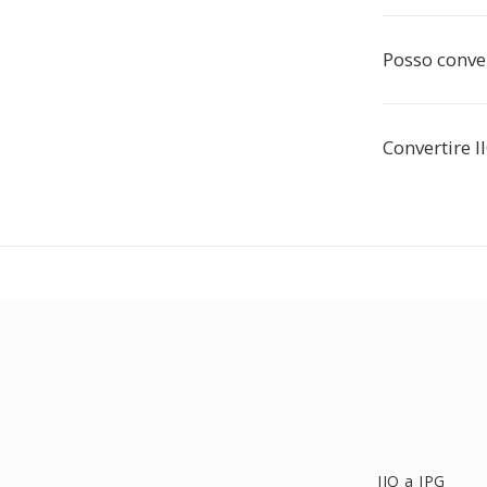
Posso conver
Convertire I
IIQ a JPG