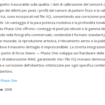
mpatto trascurabile sulla qualità. I dati di calibrazione del sensore
e dei difetti per pixel, i profili del rumore di pattern fisso e la ca
rica, sono incorporati nel file IIQ, consentendo una correzione pr
W. Un vantaggio è la pura potenza risolutiva e la profondità tonale: 
ta Phase One offrono i conteggi di pixel più elevati e la gamma di
ile nella fotografia commerciale, rendendoli il formato standard p
ne museale, la riproduzione artistica, il rilevamento aereo e la pubb
ove il massimo dettaglio è imprescindibile. La stretta integrazio
o punto di forza chiave — Phase One sviluppa sia l'hardware dell
re di elaborazione RAW, garantendo che i file IIQ ricevano demosa
a e correzione dell'obiettivo ottimizzate per ogni specifica combi
iettivo.
:
Phase One
ne
: 2008