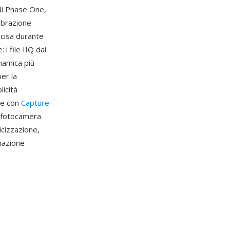
 di Phase One,
librazione
ecisa durante
i file IIQ dai
namica più
er la
licità
ne con
Capture
a fotocamera
icizzazione,
nazione