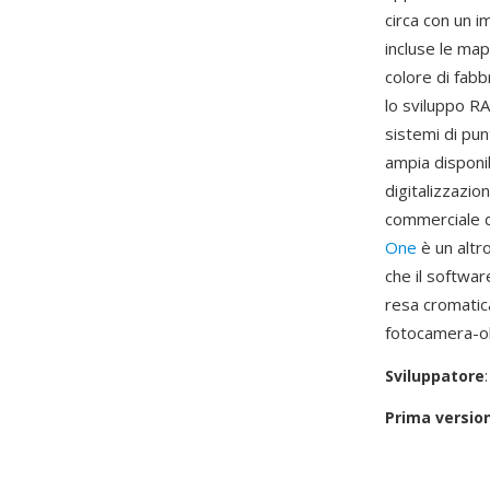
circa con un i
incluse le mapp
colore di fabb
lo sviluppo RA
sistemi di pun
ampia disponib
digitalizzazio
commerciale d
One
è un altr
che il softwa
resa cromatic
fotocamera-ob
Sviluppatore
Prima versio