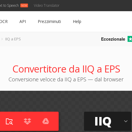
xt to Speech
Video Translator
OCR
API
Prezziminuti
Help
Eccezionale
IIQ a EPS
Convertitore da IIQ a EPS
Conversione veloce da IIQ a EPS — dal browser
IIQ