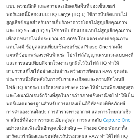
แบบ ความลึกสี และความละเอียดเชิงพื้นที่ของเซ็นเซอร์
ฟอร์แมตนี้มีสองแบบ: IIQ Large (IIQ L) ใช้การบีบอัดแบบไม่
สูญเสียข้อมูลสำหรับการเก็บรักษาถาวรโดยไม่สูญเสียคุณภาพ
และ IIQ Small (IIQ S) ใช้การบีบอัดแบบแทบไม่สูญเสียคุณภาพ
เพื่อลดขนาดไฟล์ประมาณ 40-60% โดยผลกระทบต่อคุณภาพ
แทบไม่มี ข้อมูลสอบเทียบเซ็นเซอร์ของ Phase One รวมถึง
แผนที่ข้อบกพร่องระดับพิกเซล โปรไฟล์สัญญาณรบกวนแบบคงที่
และการสอบเทียบสีจากโรงงาน ถูกฝังไว้ในไฟล์ IIQ ทำให้
สามารถแก้ไขได้อย่างแม่นยำระหว่างการพัฒนา RAW จุดเด่น
ประการหนึ่งคือพลังในการจับรายละเอียดและความลึกโทนสี —
ไฟล์ IIQ จากระบบเรือธงของ Phase One ให้จำนวนพิกเซลสูงสุด
และไดนามิกเรนจ์กว้างที่สุดในการถ่ายภาพเชิงพาณิชย์ ทำให้เป็น
ฟอร์แมตมาตรฐานสำหรับการแปลงเป็นดิจิทัลของพิพิธภัณฑ์
การจำลองงานศิลปะ การสำรวจทางอากาศ และการโฆษณาเชิง
พาณิชย์ที่ต้องการรายละเอียดสูงสุด การผสานกับ
Capture One
อย่างแน่นแฟ้นเป็นอีกจุดแข็งสำคัญ — Phase One พัฒนาทั้ง
ฮาร์ดแวร์กล้องและซอฟต์แวร์ประมวลผล RAW ทำให้ไฟล์ IIQ