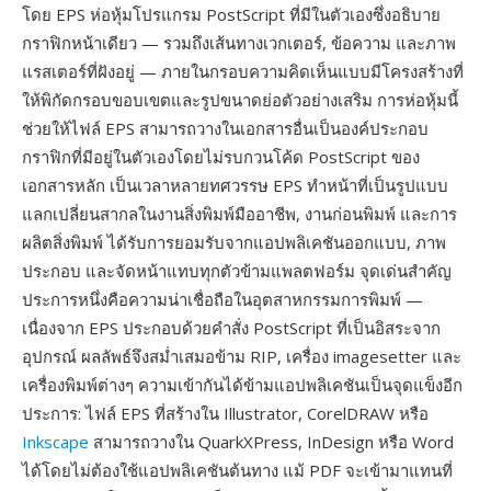
โดย EPS ห่อหุ้มโปรแกรม PostScript ที่มีในตัวเองซึ่งอธิบาย
กราฟิกหน้าเดียว — รวมถึงเส้นทางเวกเตอร์, ข้อความ และภาพ
แรสเตอร์ที่ฝังอยู่ — ภายในกรอบความคิดเห็นแบบมีโครงสร้างที่
ให้พิกัดกรอบขอบเขตและรูปขนาดย่อตัวอย่างเสริม การห่อหุ้มนี้
ช่วยให้ไฟล์ EPS สามารถวางในเอกสารอื่นเป็นองค์ประกอบ
กราฟิกที่มีอยู่ในตัวเองโดยไม่รบกวนโค้ด PostScript ของ
เอกสารหลัก เป็นเวลาหลายทศวรรษ EPS ทำหน้าที่เป็นรูปแบบ
แลกเปลี่ยนสากลในงานสิ่งพิมพ์มืออาชีพ, งานก่อนพิมพ์ และการ
ผลิตสิ่งพิมพ์ ได้รับการยอมรับจากแอปพลิเคชันออกแบบ, ภาพ
ประกอบ และจัดหน้าแทบทุกตัวข้ามแพลตฟอร์ม จุดเด่นสำคัญ
ประการหนึ่งคือความน่าเชื่อถือในอุตสาหกรรมการพิมพ์ —
เนื่องจาก EPS ประกอบด้วยคำสั่ง PostScript ที่เป็นอิสระจาก
อุปกรณ์ ผลลัพธ์จึงสม่ำเสมอข้าม RIP, เครื่อง imagesetter และ
เครื่องพิมพ์ต่างๆ ความเข้ากันได้ข้ามแอปพลิเคชันเป็นจุดแข็งอีก
ประการ: ไฟล์ EPS ที่สร้างใน Illustrator, CorelDRAW หรือ
Inkscape
สามารถวางใน QuarkXPress, InDesign หรือ Word
ได้โดยไม่ต้องใช้แอปพลิเคชันต้นทาง แม้ PDF จะเข้ามาแทนที่