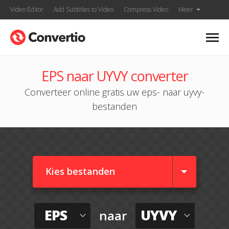
Video Editor
Add Subtitles to Video
Compress Video
Meer
EPS naar UYVY converter
Converteer online gratis uw eps- naar uyvy-
bestanden
Kies bestanden
EPS
UYVY
naar